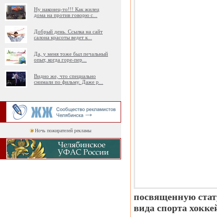
Ну наконец-то!!! Как жилец
дома на против говорю с
...
Добрый день. Ссылка на сайт
салона красоты ведет к
...
Да, у меня тоже был печальный
опыт, когда горе-пер
...
Видно же, что специально
снимали по фильму. Даже р
...
Ночь пожирателей рекламы
посвященную стат
вида спорта хоккей