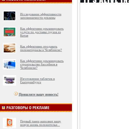
Исследование эффективности
запоминаемости рекламы
Как эффективно рекламировать
услуги по доставке грузов из
Китая
Как эффективно продавать
пиломатериалы в Челябинске?
Как эффективно рекламировать
строительство бассейнов в
Челябинске?
Изготовление табличек в
Екатеринбурге
Пришлите вашу новость!
Первый танец наполнит вашу
новую жизнь положительн
...