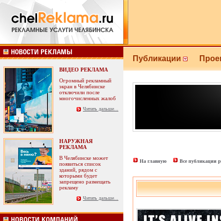
Публикации
Прое
ВИДЕО РЕКЛАМА
Огромный рекламный
экран в Челябинске
отключили после
многочисленных жалоб
Читать дальше...
НАРУЖНАЯ
РЕКЛАМА
В Челябинске может
На главную
Все публикации р
появиться список
зданий, рядом с
которыми будет
запрещено размещать
рекламу
Читать дальше...