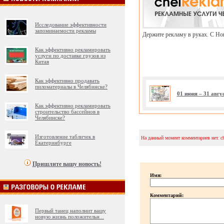
Исследование эффективности
запоминаемости рекламы
Держите рекламу в руках. С Но
Как эффективно рекламировать
услуги по доставке грузов из
Китая
Как эффективно продавать
пиломатериалы в Челябинске?
01 июня – 31 авг
Как эффективно рекламировать
строительство бассейнов в
Челябинске?
Изготовление табличек в
На данный момент комментариев нет. c
Екатеринбурге
Пришлите вашу новость!
Имя:
Комментарий:
Первый танец наполнит вашу
новую жизнь положительн
...