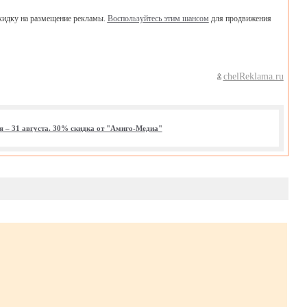
скидку на размещение рекламы.
Воспользуйтесь этим шансом
для продвижения
chelReklama.ru
я – 31 августа. 30% скидка от "Амиго-Медиа"