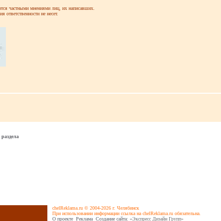
ся частными мнениями лиц, их написавших.
я ответственности не несет.
 раздела
chelReklama.ru © 2004-2026 г. Челябинск
При использовании информации ссылка на chelReklama.ru обязательна.
О проекте
Реклама
Cоздание сайта
: «Экспресс Дизайн Групп»