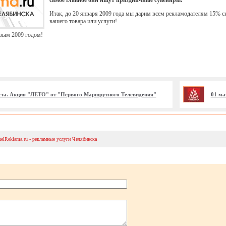
самое главное они ищут праздничные сувениры!
Итак, до 20 января 2009 года мы дарим всем рекламодателям 15% 
вашего товара или услуги!
вым 2009 годом!
уста. Акция "ЛЕТО" от "Первого Маршрутного Телевидения"
01 ма
helReklama.ru - рекламные услуги Челябинска