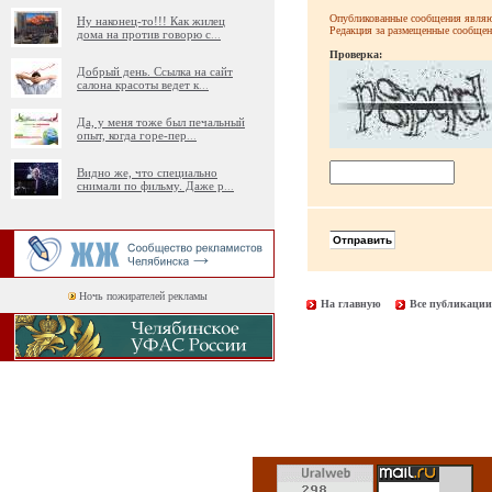
Опубликованные сообщения являют
Ну наконец-то!!! Как жилец
Редакция за размещенные сообщени
дома на против говорю с
...
Проверка:
Добрый день. Ссылка на сайт
салона красоты ведет к
...
Да, у меня тоже был печальный
опыт, когда горе-пер
...
Видно же, что специально
снимали по фильму. Даже р
...
Ночь пожирателей рекламы
На главную
Все публикации