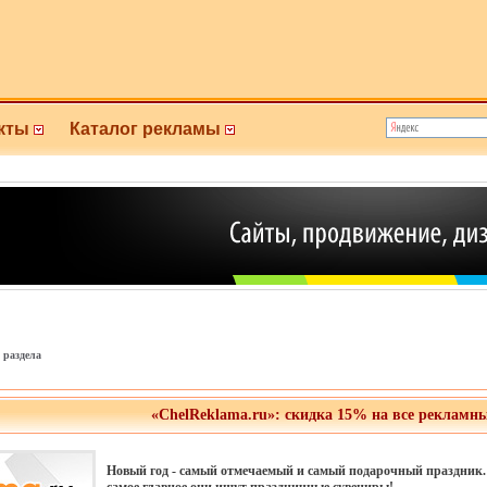
кты
Каталог рекламы
 раздела
«ChelReklama.ru»: скидка 15% на все рекламны
Новый год - самый отмечаемый и самый подарочный праздник. 