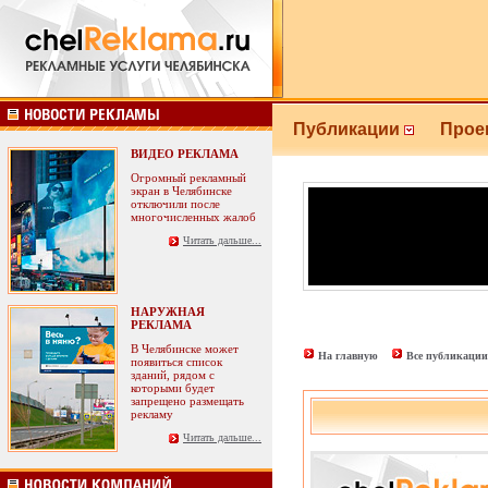
Публикации
Прое
ВИДЕО РЕКЛАМА
Огромный рекламный
экран в Челябинске
отключили после
многочисленных жалоб
Читать дальше...
НАРУЖНАЯ
РЕКЛАМА
В Челябинске может
На главную
Все публикации
появиться список
зданий, рядом с
которыми будет
запрещено размещать
рекламу
Читать дальше...