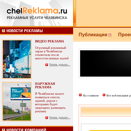
Публикации
Прое
ВИДЕО РЕКЛАМА
Огромный рекламный
экран в Челябинске
отключили после
многочисленных жалоб
Читать дальше...
НАРУЖНАЯ
РЕКЛАМА
В Челябинске может
На главную
Все публикации р
появиться список
зданий, рядом с
которыми будет
запрещено размещать
рекламу
Читать дальше...