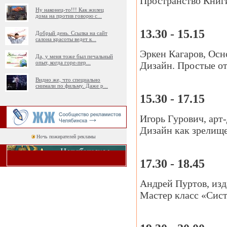
Пространство Книги
Ну наконец-то!!! Как жилец
дома на против говорю с
...
13.30 - 15.15
Добрый день. Ссылка на сайт
салона красоты ведет к
...
Эркен Кагаров, Осн
Да, у меня тоже был печальный
опыт, когда горе-пер
...
Дизайн. Простые от
Видно же, что специально
снимали по фильму. Даже р
...
15.30 - 17.15
Игорь Гурович, арт
Дизайн как зрелище
Ночь пожирателей рекламы
17.30 - 18.45
Андрей Пуртов, изд
Мастер класс «Сист