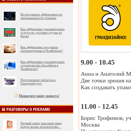
Исследование эффективности
запоминаемости рекламы
Как эффективно рекламировать
услуги по доставке грузов из
Китая
Как эффективно продавать
пиломатериалы в Челябинске?
9.00 - 10.45
Как эффективно рекламировать
строительство бассейнов в
Челябинске?
Анна и Анатолий Му
Две точки зрения на
Изготовление табличек в
Екатеринбурге
Как создавать упако
Пришлите вашу новость!
11.00 - 12.45
Борис Трофимов, уч
Первый танец наполнит вашу
Москва
новую жизнь положительн
...