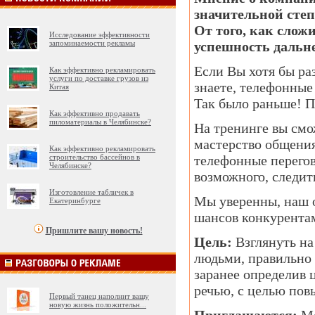
значительной сте
От того, как слож
Исследование эффективности
запоминаемости рекламы
успешность дальн
Если Вы хотя бы раз
Как эффективно рекламировать
услуги по доставке грузов из
знаете, телефонные
Китая
Так было раньше! Пр
Как эффективно продавать
пиломатериалы в Челябинске?
На тренинге вы смож
мастерство общения
Как эффективно рекламировать
строительство бассейнов в
телефонные перегов
Челябинске?
возможного, следить
Изготовление табличек в
Мы уверенны, наш 
Екатеринбурге
шансов конкурента
Пришлите вашу новость!
Цель:
Взглянуть на
людьми, правильно 
заранее определив 
речью, с целью пов
Первый танец наполнит вашу
новую жизнь положительн
...