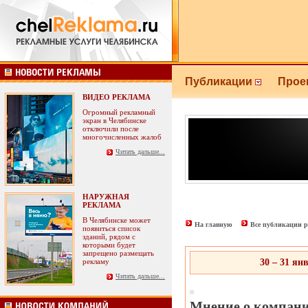
Публикации
Прое
ВИДЕО РЕКЛАМА
Огромный рекламный
экран в Челябинске
отключили после
многочисленных жалоб
Читать дальше...
НАРУЖНАЯ
РЕКЛАМА
В Челябинске может
На главную
Все публикации р
появиться список
зданий, рядом с
которыми будет
запрещено размещать
рекламу
30 – 31 ян
Читать дальше...
Мнение о компании