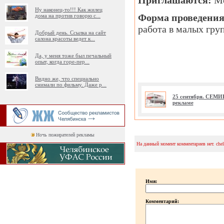
Приглашаются:
Ме
Ну наконец-то!!! Как жилец
Форма проведения
дома на против говорю с
...
работа в малых гру
Добрый день. Ссылка на сайт
салона красоты ведет к
...
Да, у меня тоже был печальный
опыт, когда горе-пер
...
Видно же, что специально
снимали по фильму. Даже р
...
25 сентября. СЕМИ
рекламе
Ночь пожирателей рекламы
На данный момент комментариев нет. che
Имя:
Комментарий: