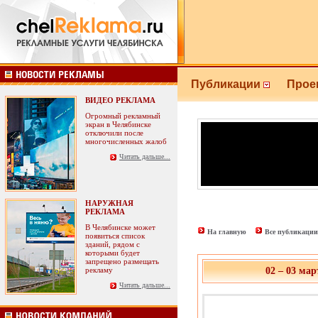
Публикации
Прое
ВИДЕО РЕКЛАМА
Огромный рекламный
экран в Челябинске
отключили после
многочисленных жалоб
Читать дальше...
НАРУЖНАЯ
РЕКЛАМА
В Челябинске может
На главную
Все публикации
появиться список
зданий, рядом с
которыми будет
запрещено размещать
рекламу
02 – 03 мар
Читать дальше...