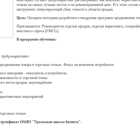
некоторых случаях трейд-маркетинг рассматривают как комплекс маркетинго
точках на самых лучших местах и по рекомендованной цене. И в этом случае 
инструмент, стимулирующий сбыт, относят к области продаж.
Цель:
Овладеть методами разработки и внедрения программ продвижения тов
Приглашаются: Руководители отделов продаж, отделов маркетинга, супервай
массового спроса (FMCG).
В программе обучения:
 трейд-маркетинге
продвижения товара в торговых точках. Фокус на конечном потребителе
ого поведения - покупатель и потребитель
ависимости от торговой точки
го места продаж, мерчендайзинг
ке
аркетинговых мероприятий
 торговых точках.
Сертификат ОАНО "Уральская школа бизнеса".