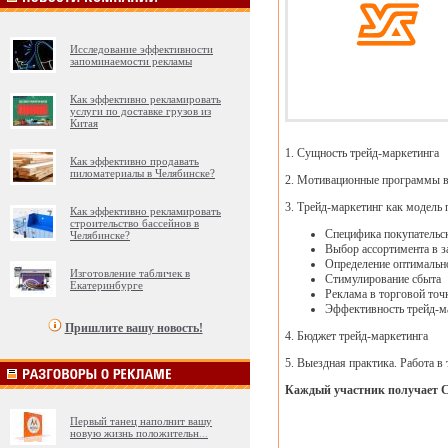
Исследование эффективности
запоминаемости рекламы
Как эффективно рекламировать
услуги по доставке грузов из
Китая
1. Сущность трейд-маркетинга
Как эффективно продавать
пиломатериалы в Челябинске?
2. Мотивационные программы в
3. Трейд-маркетинг как модель 
Как эффективно рекламировать
строительство бассейнов в
Специфика покупательск
Челябинске?
Выбор ассортимента в з
Определение оптимально
Изготовление табличек в
Стимулирование сбыта
Екатеринбурге
Реклама в торговой точ
Эффективность трейд-м
Пришлите вашу новость!
4. Бюджет трейд-маркетинга
5. Выездная практика. Работа в
Каждый участник получает 
Первый танец наполнит вашу
новую жизнь положительн
...