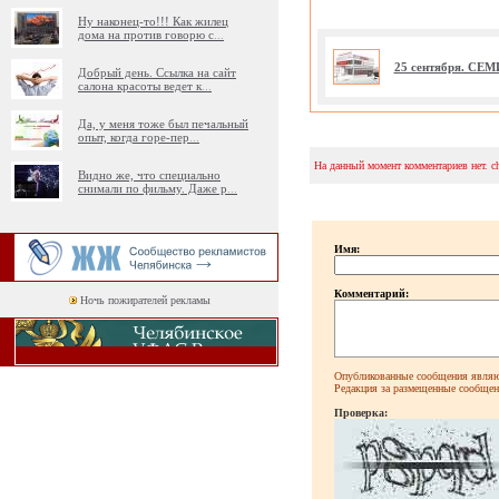
Ну наконец-то!!! Как жилец
дома на против говорю с
...
25 сентября. СЕ
Добрый день. Ссылка на сайт
салона красоты ведет к
...
Да, у меня тоже был печальный
опыт, когда горе-пер
...
На данный момент комментариев нет. c
Видно же, что специально
снимали по фильму. Даже р
...
Имя:
Комментарий:
Ночь пожирателей рекламы
Опубликованные сообщения являют
Редакция за размещенные сообщени
Проверка: