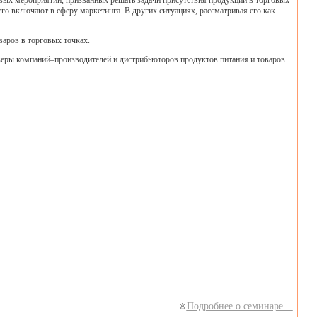
вых мероприятий, призванных решать задачи присутствия продукции в торговых
его включают в сферу маркетинга. В других ситуациях, рассматривая его как
аров в торговых точках.
зеры компаний–производителей и дистрибьюторов продуктов питания и товаров
Подробнее о семинаре…