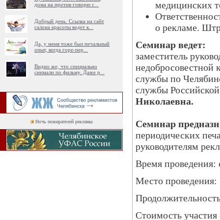
медицинских то
дома на против говорю с
...
Ответственнос
Добрый день. Ссылка на сайт
о рекламе. Шт
салона красоты ведет к
...
Семинар ведет:
Да, у меня тоже был печальный
опыт, когда горе-пер
...
заместитель руково
недобросовестной 
Видно же, что специально
снимали по фильму. Даже р
...
службы по Челябинс
службы Российской
Николаевна.
Семинар предназн
Ночь пожирателей рекламы
периодических печ
руководителям рекл
Время проведения: с
Место проведения: 
Продолжительность 
Стоимость участия -