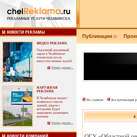
Публикации
Прое
ВИДЕО РЕКЛАМА
Огромный рекламный
экран в Челябинске
отключили после
многочисленных жалоб
Читать дальше...
НАРУЖНАЯ
РЕКЛАМА
В Челябинске может
На главную
Все публикации р
появиться список
зданий, рядом с
которыми будет
запрещено размещать
рекламу
4
Читать дальше...
ОГУ «Областной це