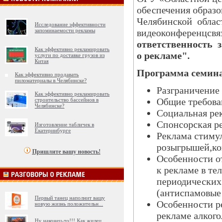
обеспечения образо
Челябинской област
Исследование эффективности
запоминаемости рекламы
видеоконференцсв
ответственность 
Как эффективно рекламировать
о рекламе".
услуги по доставке грузов из
Китая
Программа семина
Как эффективно продавать
пиломатериалы в Челябинске?
Разграничение
Как эффективно рекламировать
Общие требован
строительство бассейнов в
Челябинске?
Социальная ре
Спонсорская р
Изготовление табличек в
Екатеринбурге
Реклама стиму
розыгрышей,ко
Пришлите вашу новость!
Особенности о
к рекламе в те
периодических 
(антиспамовые 
Первый танец наполнит вашу
Особенности ре
новую жизнь положительн
...
рекламе алкого
Ну наконец-то!!! Как жилец