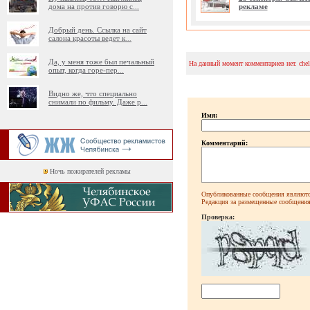
дома на против говорю с
...
рекламе
Добрый день. Ссылка на сайт
салона красоты ведет к
...
Да, у меня тоже был печальный
На данный момент комментариев нет. che
опыт, когда горе-пер
...
Видно же, что специально
снимали по фильму. Даже р
...
Имя:
Комментарий:
Ночь пожирателей рекламы
Опубликованные сообщения являютс
Редакция за размещенные сообщения 
Проверка: