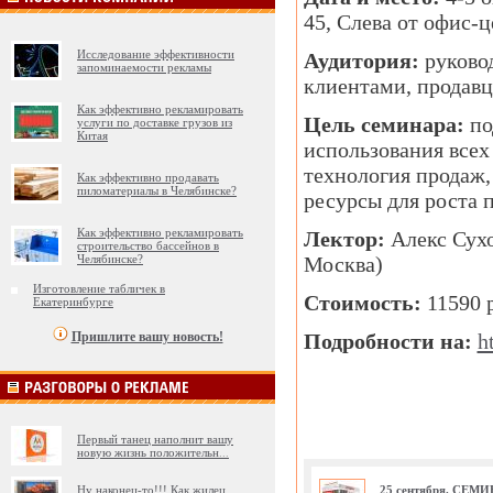
45, Слева от офис-
Исследование эффективности
Аудитория:
руковод
запоминаемости рекламы
клиентами, продавц
Как эффективно рекламировать
Цель семинара:
по
услуги по доставке грузов из
Китая
использования всех
технология продаж,
Как эффективно продавать
пиломатериалы в Челябинске?
ресурсы для роста 
Как эффективно рекламировать
Лектор:
Алекс Сухо
строительство бассейнов в
Челябинске?
Москва)
Изготовление табличек в
Стоимость:
11590 
Екатеринбурге
Пришлите вашу новость!
Подробности на:
h
Первый танец наполнит вашу
новую жизнь положительн
...
Ну наконец-то!!! Как жилец
25 сентября. СЕМИ