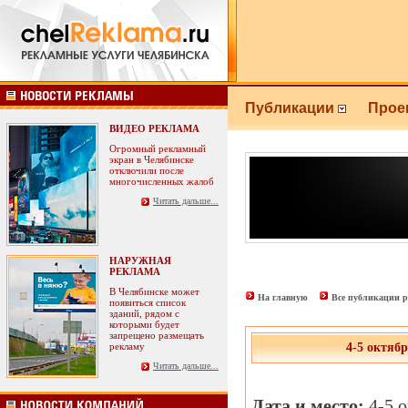
Публикации
Прое
ВИДЕО РЕКЛАМА
Огромный рекламный
экран в Челябинске
отключили после
многочисленных жалоб
Читать дальше...
НАРУЖНАЯ
РЕКЛАМА
В Челябинске может
На главную
Все публикации р
появиться список
зданий, рядом с
которыми будет
запрещено размещать
рекламу
4-5 окт
Читать дальше...
Дата и место:
4-5 о