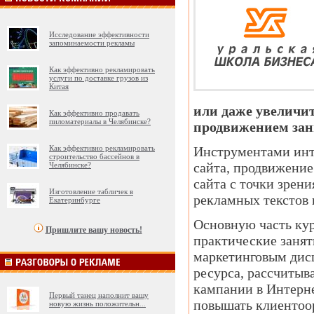
Исследование эффективности
запоминаемости рекламы
Как эффективно рекламировать
услуги по доставке грузов из
Китая
или даже увеличит
Как эффективно продавать
пиломатериалы в Челябинске?
продвижением зан
Как эффективно рекламировать
Инструментами инт
строительство бассейнов в
сайта, продвижение
Челябинске?
сайта с точки зрен
Изготовление табличек в
рекламных текстов 
Екатеринбурге
Основную часть кур
Пришлите вашу новость!
практические занят
маркетинговым дисц
ресурса, рассчитыв
кампании в Интерне
Первый танец наполнит вашу
повышать клиентоор
новую жизнь положительн
...