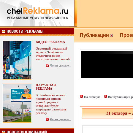
Публикации
Прое
ВИДЕО РЕКЛАМА
Огромный рекламный
экран в Челябинске
отключили после
многочисленных жалоб
Читать дальше...
НАРУЖНАЯ
РЕКЛАМА
В Челябинске может
На главную
Все публикации р
появиться список
зданий, рядом с
которыми будет
запрещено размещать
рекламу
31 октября –
Читать дальше...