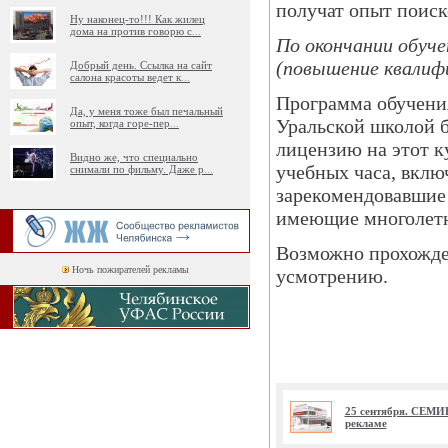
получат опыт поиск
Ну наконец-то!!! Как жилец
дома на против говорю с
...
По окончании обуче
(повышение квалифи
Добрый день. Ссылка на сайт
салона красоты ведет к
...
Программа обучения
Да, у меня тоже был печальный
Уральской школой б
опыт, когда горе-пер
...
лицензию на этот к
Видно же, что специально
учебных часа, вклю
снимали по фильму. Даже р
...
зарекомендовавшие 
имеющие многолетн
Возможно прохожден
Ночь пожирателей рекламы
усмотрению.
25 сентября. СЕМИ
рекламе