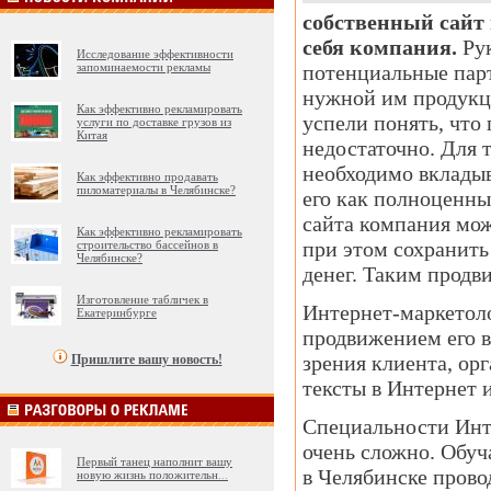
собственный сайт
себя компания.
Рук
Исследование эффективности
запоминаемости рекламы
потенциальные парт
нужной им продукци
Как эффективно рекламировать
успели понять, что
услуги по доставке грузов из
Китая
недостаточно. Для 
необходимо вкладыв
Как эффективно продавать
пиломатериалы в Челябинске?
его как полноценн
сайта компания мож
Как эффективно рекламировать
при этом сохранить
строительство бассейнов в
Челябинске?
денег. Таким продв
Изготовление табличек в
Интернет-маркетоло
Екатеринбурге
продвижением его в
зрения клиента, ор
Пришлите вашу новость!
тексты в Интернет и
Специальности Инте
очень сложно. Обуч
Первый танец наполнит вашу
в Челябинске провод
новую жизнь положительн
...