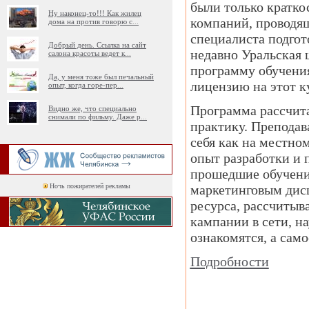
были только кратко
Ну наконец-то!!! Как жилец
компаний, проводящ
дома на против говорю с
...
специалиста подгот
Добрый день. Ссылка на сайт
недавно Уральская 
салона красоты ведет к
...
программу обучения
Да, у меня тоже был печальный
лицензию на этот к
опыт, когда горе-пер
...
Программа рассчита
Видно же, что специально
снимали по фильму. Даже р
...
практику. Преподав
себя как на местно
опыт разработки и 
прошедшие обучение
Ночь пожирателей рекламы
маркетинговым дисц
ресурса, рассчитыв
кампании в сети, н
ознакомятся, а само
Подробности