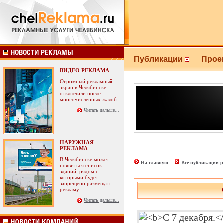
Публикации
Прое
ВИДЕО РЕКЛАМА
Огромный рекламный
экран в Челябинске
отключили после
многочисленных жалоб
Читать дальше...
НАРУЖНАЯ
РЕКЛАМА
В Челябинске может
На главную
Все публикации р
появиться список
зданий, рядом с
которыми будет
запрещено размещать
рекламу
Читать дальше...