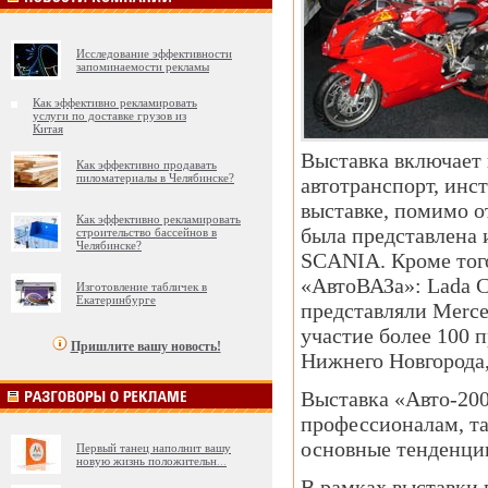
Исследование эффективности
запоминаемости рекламы
Как эффективно рекламировать
услуги по доставке грузов из
Китая
Выставка включает в
Как эффективно продавать
пиломатериалы в Челябинске?
автотранспорт, инс
выставке, помимо о
Как эффективно рекламировать
была представлена
строительство бассейнов в
Челябинске?
SCANIA. Кроме того
«АвтоВАЗа»: Lada Ca
Изготовление табличек в
Екатеринбурге
представляли Merced
участие более 100 
Пришлите вашу новость!
Нижнего Новгорода,
Выставка «Авто-200
профессионалам, та
основные тенденции
Первый танец наполнит вашу
новую жизнь положительн
...
В рамках выставки 