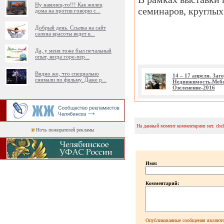
Ну наконец-то!!! Как жилец
семинаров, круглых
дома на против говорю с
...
Добрый день. Ссылка на сайт
салона красоты ведет к
...
Да, у меня тоже был печальный
опыт, когда горе-пер
...
Видно же, что специально
14 – 17 апреля. Заг
снимали по фильму. Даже р
...
Недвижимость.Мебе
Озеленение-2016
На данный момент комментариев нет. che
Ночь пожирателей рекламы
Имя:
Комментарий:
Опубликованные сообщения являютс