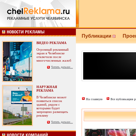
Публикации
Прое
ВИДЕО РЕКЛАМА
Огромный рекламный
экран в Челябинске
отключили после
многочисленных жалоб
Читать дальше...
НАРУЖНАЯ
РЕКЛАМА
В Челябинске может
На главную
Все публикации р
появиться список
зданий, рядом с
которыми будет
запрещено размещать
рекламу
Читать дальше...