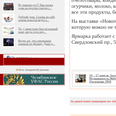
пчелотовары, конди
огурчики, молоко, 
Ну наконец-то!!! Как жилец
дома на против говорю с
...
все эти продукты, 
Добрый день. Ссылка на сайт
На выставке «Новог
салона красоты ведет к
...
которую можно не т
Да, у меня тоже был печальный
опыт, когда горе-пер
...
Ярмарка работает с
Видно же, что специально
Свердловский пр., 5
снимали по фильму. Даже р
...
Ночь пожирателей рекламы
14 – 17 апреля. Заг
Недвижимость.Мебе
Озеленение-2016
На данный момент комментариев нет. che