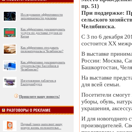
пр. 51)
При поддержке: П
Исследование эффективности
запоминаемости рекламы
сельского хозяйст
Челябинска.
Как эффективно рекламировать
услуги по доставке грузов из
С 3 по 6 декабря 2
Китая
состоится XX межре
Как эффективно продавать
пиломатериалы в Челябинске?
В выставке принима
России: Москва, Са
Как эффективно рекламировать
строительство бассейнов в
Башкортостан, Челя
Челябинске?
На выставке предст
Изготовление табличек в
для всей семьи.
Екатеринбурге
Посетители смогут 
Пришлите вашу новость!
уборы, обувь, нату
украшения, аксессуа
И для новогоднего с
производителей. Св
Первый танец наполнит вашу
новую жизнь положительн
...