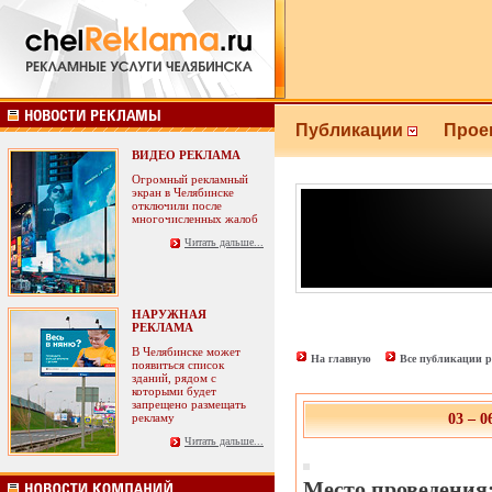
Публикации
Прое
ВИДЕО РЕКЛАМА
Огромный рекламный
экран в Челябинске
отключили после
многочисленных жалоб
Читать дальше...
НАРУЖНАЯ
РЕКЛАМА
В Челябинске может
На главную
Все публикации р
появиться список
зданий, рядом с
которыми будет
запрещено размещать
рекламу
03 – 
Читать дальше...
Место проведения