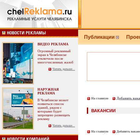
Публикации
Прое
ВИДЕО РЕКЛАМА
Огромный рекламный
экран в Челябинске
отключили после
многочисленных жалоб
Читать дальше...
НАРУЖНАЯ
РЕКЛАМА
Добавить вака
На главную
В Челябинске может
появиться список
зданий, рядом с
ВАКАНСИИ
которыми будет
запрещено размещать
рекламу
Читать дальше...
На главную
Добавить вакан