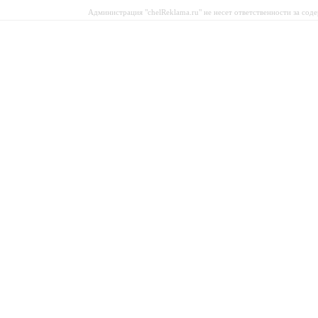
Администрация "chelReklama.ru" не несет ответственности за со