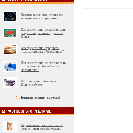
Исследование эффективности
запоминаемости рекламы
Как эффективно рекламировать
услуги по доставке грузов из
Китая
Как эффективно продавать
пиломатериалы в Челябинске?
Как эффективно рекламировать
строительство бассейнов в
Челябинске?
Изготовление табличек в
Екатеринбурге
Пришлите вашу новость!
Первый танец наполнит вашу
новую жизнь положительн
...