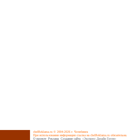
chelReklama.ru © 2004-2026 г. Челябинск
При использовании информации ссылка на chelReklama.ru обязательна.
О проекте
Реклама
Cоздание сайта
: «Экспресс Дизайн Групп»