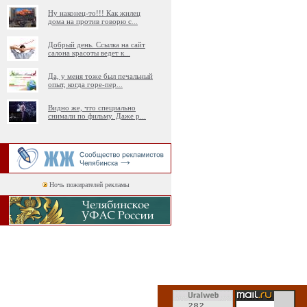
Ну наконец-то!!! Как жилец
дома на против говорю с
...
Добрый день. Ссылка на сайт
салона красоты ведет к
...
Да, у меня тоже был печальный
опыт, когда горе-пер
...
Видно же, что специально
снимали по фильму. Даже р
...
Ночь пожирателей рекламы