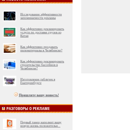
Исследование эффективности
запоминаемости рекламы
Как эффективно рекламировать
услуги по доставке грузов из
Китая
Как эффективно продавать
пиломатериалы в Челябинске?
Как эффективно рекламировать
строительство бассейнов в
Челябинске?
Изготовление табличек в
Екатеринбурге
Пришлите вашу новость!
Первый танец наполнит вашу
новую жизнь положительн
...