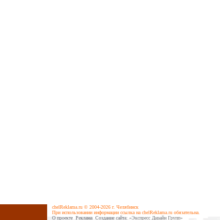
chelReklama.ru © 2004-2026 г. Челябинск
При использовании информации ссылка на chelReklama.ru обязательна.
О проекте
Реклама
Cоздание сайта
: «Экспресс Дизайн Групп»