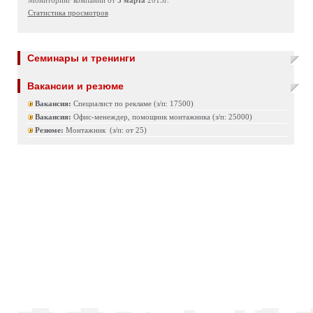
Мониторинг компаний от
3 марта
2015г.
Статистика просмотров
Семинары и тренинги
Вакансии и резюме
Вакансия:
Специалист по рекламе (з/п: 17500)
Вакансия:
Офис-менеждер, помощник монтажника (з/п: 25000)
Резюме:
Монтажник (з/п: от 25)