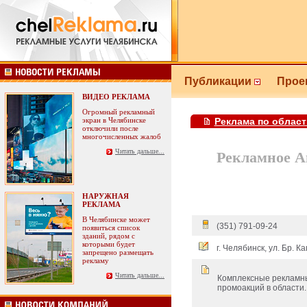
Публикации
Прое
ВИДЕО РЕКЛАМА
Огромный рекламный
экран в Челябинске
Реклама по област
отключили после
многочисленных жалоб
Читать дальше...
Рекламное А
НАРУЖНАЯ
РЕКЛАМА
В Челябинске может
(351) 791-09-24
появиться список
зданий, рядом с
которыми будет
г. Челябинск, ул. Бр. 
запрещено размещать
рекламу
Читать дальше...
Комплексные рекламны
промоакций в области.