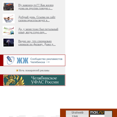
Ну наконец-то!!! Как жилец
дома на против говорю с
...
Добрый день. Ссылка на сайт
салона красоты ведет к
...
Да, у меня тоже был печальный
опыт, когда горе-пер
...
Видно же, что специально
снимали по фильму. Даже р
...
Ночь пожирателей рекламы