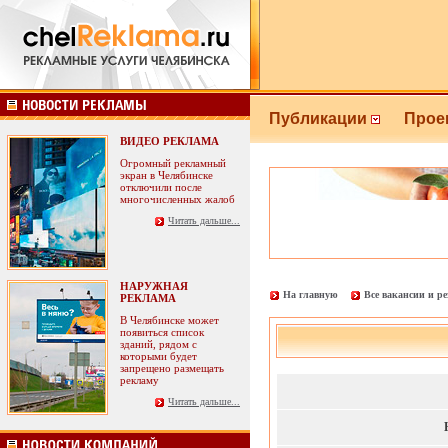
Публикации
Прое
ВИДЕО РЕКЛАМА
Огромный рекламный
экран в Челябинске
отключили после
многочисленных жалоб
Читать дальше...
НАРУЖНАЯ
На главную
Все вакансии и р
РЕКЛАМА
В Челябинске может
появиться список
зданий, рядом с
которыми будет
запрещено размещать
рекламу
Читать дальше...