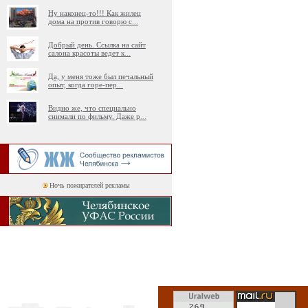
Ну наконец-то!!! Как жилец
дома на против говорю с
...
Добрый день. Ссылка на сайт
салона красоты ведет к
...
Да, у меня тоже был печальный
опыт, когда горе-пер
...
Видно же, что специально
снимали по фильму. Даже р
...
Ночь пожирателей рекламы