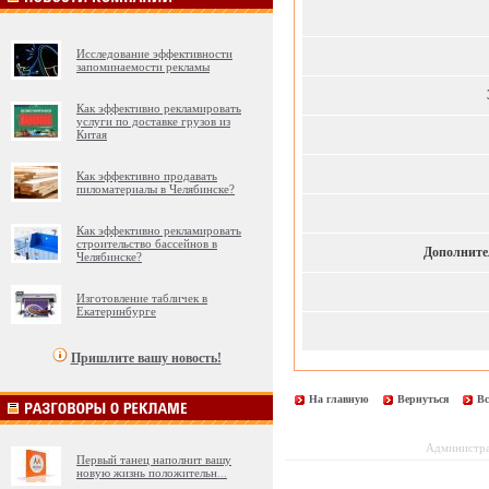
Исследование эффективности
запоминаемости рекламы
Как эффективно рекламировать
услуги по доставке грузов из
Китая
Как эффективно продавать
пиломатериалы в Челябинске?
Как эффективно рекламировать
строительство бассейнов в
Дополните
Челябинске?
Изготовление табличек в
Екатеринбурге
Пришлите вашу новость!
На главную
Вернуться
Вс
Администрац
Первый танец наполнит вашу
новую жизнь положительн
...