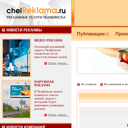
Публикации
Прое
ВИДЕО РЕКЛАМА
Огромный рекламный
экран в Челябинске
отключили после
многочисленных жалоб
Читать дальше...
НАРУЖНАЯ
На главную
Все вакансии и р
РЕКЛАМА
В Челябинске может
появиться список
зданий, рядом с
которыми будет
запрещено размещать
рекламу
Читать дальше...