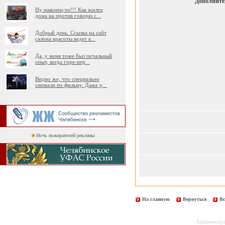
Дополните
Ну наконец-то!!! Как жилец
дома на против говорю с
...
Добрый день. Ссылка на сайт
салона красоты ведет к
...
Да, у меня тоже был печальный
опыт, когда горе-пер
...
Видно же, что специально
снимали по фильму. Даже р
...
Ночь пожирателей рекламы
На главную
Вернуться
Вс
Администрац