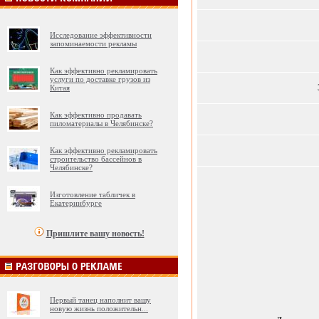
Исследование эффективности
запоминаемости рекламы
Как эффективно рекламировать
услуги по доставке грузов из
Китая
Как эффективно продавать
пиломатериалы в Челябинске?
Как эффективно рекламировать
строительство бассейнов в
Челябинске?
Изготовление табличек в
Екатеринбурге
Пришлите вашу новость!
Первый танец наполнит вашу
новую жизнь положительн
...