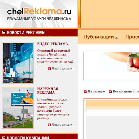
Публикации
Прое
ВИДЕО РЕКЛАМА
Огромный рекламный
экран в Челябинске
отключили после
многочисленных жалоб
Читать дальше...
НАРУЖНАЯ
На главную
Все вакансии и р
РЕКЛАМА
В Челябинске может
появиться список
зданий, рядом с
которыми будет
запрещено размещать
рекламу
Читать дальше...