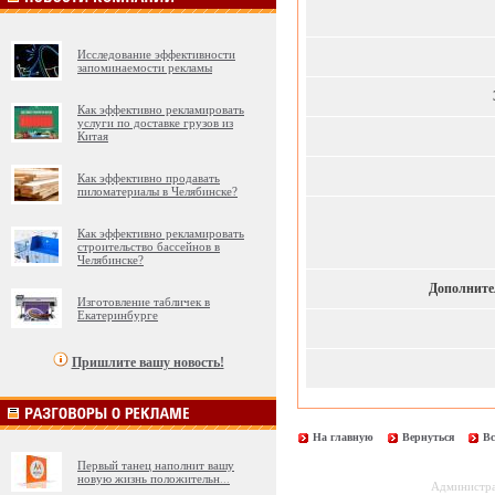
Исследование эффективности
запоминаемости рекламы
Как эффективно рекламировать
услуги по доставке грузов из
Китая
Как эффективно продавать
пиломатериалы в Челябинске?
Как эффективно рекламировать
строительство бассейнов в
Челябинске?
Дополните
Изготовление табличек в
Екатеринбурге
Пришлите вашу новость!
На главную
Вернуться
Вс
Первый танец наполнит вашу
новую жизнь положительн
...
Администрац