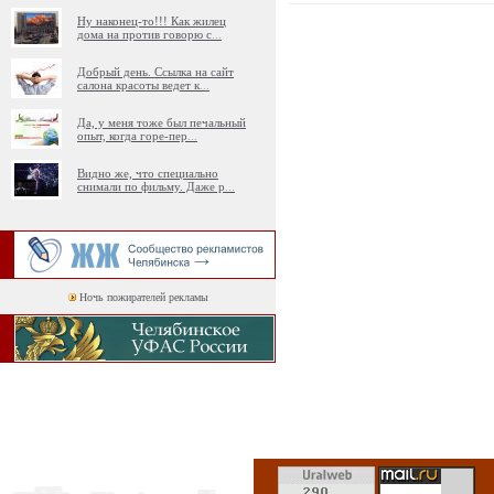
Ну наконец-то!!! Как жилец
дома на против говорю с
...
Добрый день. Ссылка на сайт
салона красоты ведет к
...
Да, у меня тоже был печальный
опыт, когда горе-пер
...
Видно же, что специально
снимали по фильму. Даже р
...
Ночь пожирателей рекламы