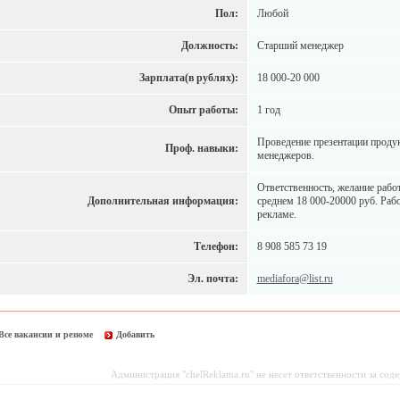
Пол:
Любой
Должность:
Старший менеджер
Зарплата(в рублях):
18 000-20 000
Опыт работы:
1 год
Проведение презентации продук
Проф. навыки:
менеджеров.
Ответственность, желание работ
Дополнительная информация:
среднем 18 000-20000 руб. Рабо
рекламе.
Телефон:
8 908 585 73 19
Эл. почта:
mediafora@list.ru
Все вакансии и резюме
Добавить
Администрация "chelReklama.ru" не несет ответственности за со