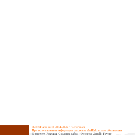
chelReklama.ru © 2004-2026 г. Челябинск
При использовании информации ссылка на chelReklama.ru обязательна.
О проекте
Реклама
Cоздание сайта
: «Экспресс Дизайн Групп»