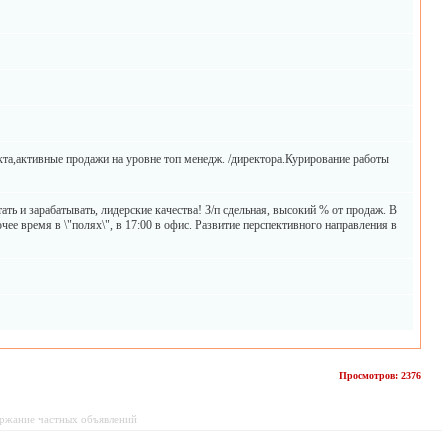
та,активные продажи на уровне топ менедж. /директора.Курирование работы
ать и зарабатывать, лидерские качества! З/п сдельная, высокий % от продаж. В
чее время в \"полях\", в 17:00 в офис. Развитие перспективного направления в
Просмотров: 2376
держание частных объявлений