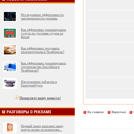
Исследование эффективности
запоминаемости рекламы
Как эффективно рекламировать
услуги по доставке грузов из
Китая
Как эффективно продавать
пиломатериалы в Челябинске?
Как эффективно рекламировать
строительство бассейнов в
Челябинске?
Изготовление табличек в
Екатеринбурге
Пришлите вашу новость!
На главную
Вернуться
Первый танец наполнит вашу
новую жизнь положительн
...