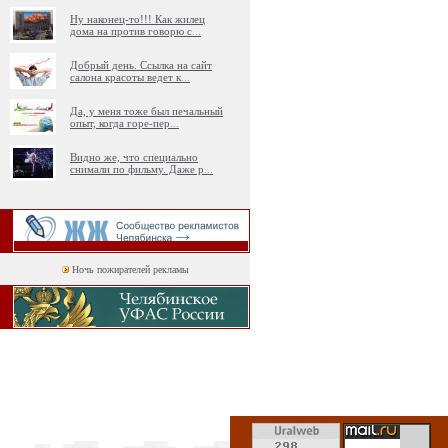
Ну наконец-то!!! Как жилец
дома на против говорю с
...
Добрый день. Ссылка на сайт
салона красоты ведет к
...
Да, у меня тоже был печальный
опыт, когда горе-пер
...
Видно же, что специально
снимали по фильму. Даже р
...
Ночь пожирателей рекламы