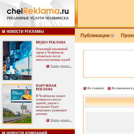
Публикации
Прое
ВИДЕО РЕКЛАМА
Огромный рекламный
экран в Челябинске
отключили после
многочисленных жалоб
Читать дальше...
НАРУЖНАЯ
На главную
Все вакансии и
РЕКЛАМА
В Челябинске может
появиться список
зданий, рядом с
которыми будет
запрещено размещать
рекламу
Читать дальше...