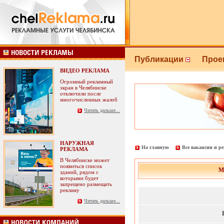
Публикации
Прое
ВИДЕО РЕКЛАМА
Огромный рекламный
экран в Челябинске
отключили после
многочисленных жалоб
Читать дальше...
НАРУЖНАЯ
На главную
Все вакансии и р
РЕКЛАМА
В Челябинске может
появиться список
М
зданий, рядом с
которыми будет
запрещено размещать
рекламу
Читать дальше...