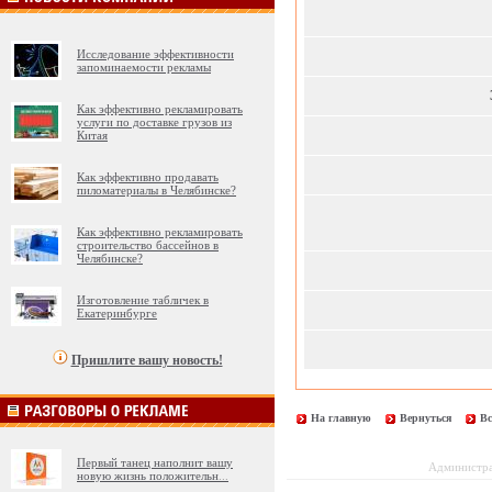
Исследование эффективности
запоминаемости рекламы
Как эффективно рекламировать
услуги по доставке грузов из
Китая
Как эффективно продавать
пиломатериалы в Челябинске?
Как эффективно рекламировать
строительство бассейнов в
Челябинске?
Изготовление табличек в
Екатеринбурге
Пришлите вашу новость!
На главную
Вернуться
Вс
Первый танец наполнит вашу
Администрац
новую жизнь положительн
...