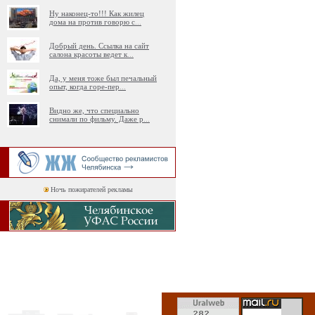
Ну наконец-то!!! Как жилец
дома на против говорю с
...
Добрый день. Ссылка на сайт
салона красоты ведет к
...
Да, у меня тоже был печальный
опыт, когда горе-пер
...
Видно же, что специально
снимали по фильму. Даже р
...
Ночь пожирателей рекламы