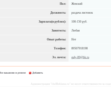
Пол:
Женский
Должность:
раздача листовок
Зарплата(в рублях):
100-150 руб.
Занятость:
Любая
Опыт работы:
Нет
Телефон:
89507918198
Эл. почта:
galy-89@bk.ru
Все вакансии и резюме
Добавить
Администрация "chelReklama.ru" не несет ответственности за со