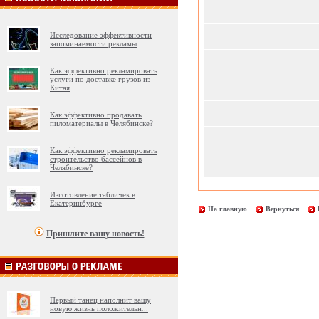
Исследование эффективности
запоминаемости рекламы
Как эффективно рекламировать
услуги по доставке грузов из
Китая
Как эффективно продавать
пиломатериалы в Челябинске?
Как эффективно рекламировать
строительство бассейнов в
Челябинске?
Изготовление табличек в
Екатеринбурге
На главную
Вернуться
Пришлите вашу новость!
Первый танец наполнит вашу
новую жизнь положительн
...