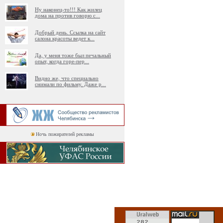
Ну наконец-то!!! Как жилец
дома на против говорю с
...
Добрый день. Ссылка на сайт
салона красоты ведет к
...
Да, у меня тоже был печальный
опыт, когда горе-пер
...
Видно же, что специально
снимали по фильму. Даже р
...
Ночь пожирателей рекламы