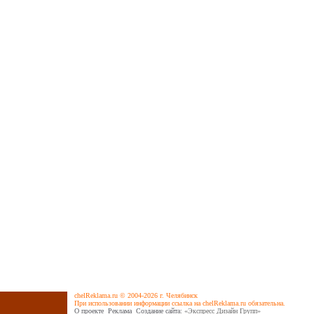
chelReklama.ru © 2004-2026 г. Челябинск
При использовании информации ссылка на chelReklama.ru обязательна.
О проекте
Реклама
Cоздание сайта
: «Экспресс Дизайн Групп»