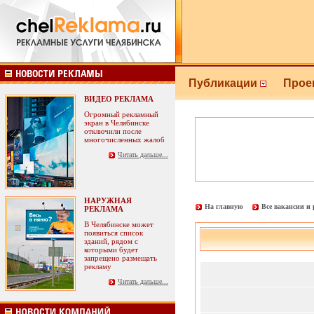
Публикации
Прое
ВИДЕО РЕКЛАМА
Огромный рекламный
экран в Челябинске
отключили после
многочисленных жалоб
Читать дальше...
НАРУЖНАЯ
На главную
Все вакансии и
РЕКЛАМА
В Челябинске может
появиться список
зданий, рядом с
которыми будет
запрещено размещать
рекламу
Читать дальше...