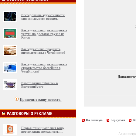
Исследование эффективности
запоминаемости рекламы
Как эффективно рекламировать
услуги по доставке грузов из
Китая
Как эффективно продавать
пиломатериалы в Челябинске?
Как эффективно рекламировать
строительство бассейнов в
Челябинске?
Дополните
Изготовление табличек в
Екатеринбурге
Пришлите вашу новость!
На главную
Вернуться
Вс
Первый танец наполнит вашу
новую жизнь положительн
...
Администрац