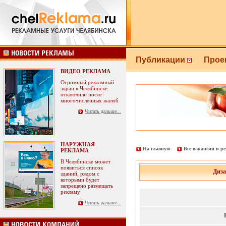
Публикации
Прое
ВИДЕО РЕКЛАМА
Огромный рекламный
экран в Челябинске
отключили после
многочисленных жалоб
Читать дальше...
НАРУЖНАЯ
На главную
Все вакансии и р
РЕКЛАМА
В Челябинске может
появиться список
Диза
зданий, рядом с
которыми будет
запрещено размещать
рекламу
Читать дальше...