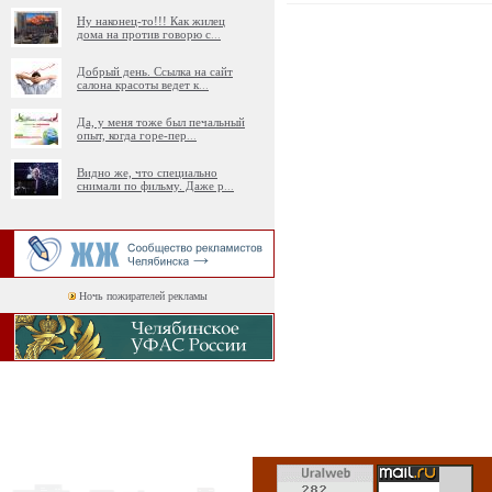
Ну наконец-то!!! Как жилец
дома на против говорю с
...
Добрый день. Ссылка на сайт
салона красоты ведет к
...
Да, у меня тоже был печальный
опыт, когда горе-пер
...
Видно же, что специально
снимали по фильму. Даже р
...
Ночь пожирателей рекламы