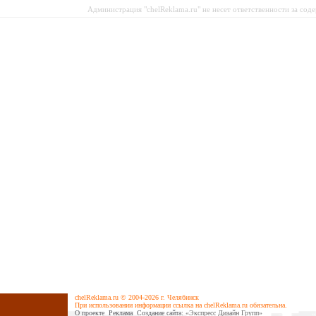
Администрация "chelReklama.ru" не несет ответственности за со
chelReklama.ru © 2004-2026 г. Челябинск
При использовании информации ссылка на chelReklama.ru обязательна.
О проекте
Реклама
Cоздание сайта
: «Экспресс Дизайн Групп»