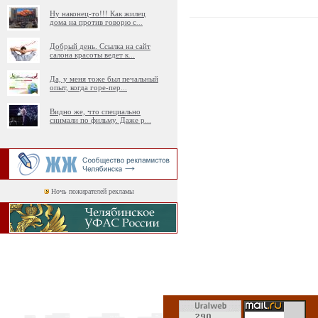
Ну наконец-то!!! Как жилец
дома на против говорю с
...
Добрый день. Ссылка на сайт
салона красоты ведет к
...
Да, у меня тоже был печальный
опыт, когда горе-пер
...
Видно же, что специально
снимали по фильму. Даже р
...
Ночь пожирателей рекламы