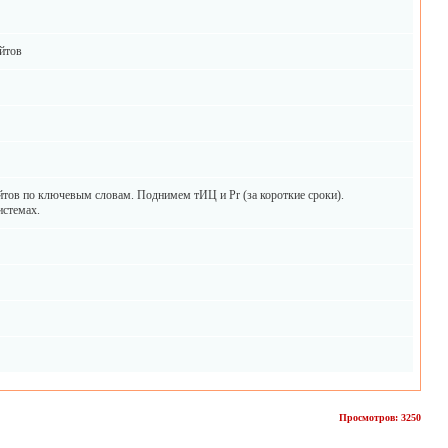
йтов
тов по ключевым словам. Поднимем тИЦ и Pr (за короткие сроки).
истемах.
Просмотров: 3250