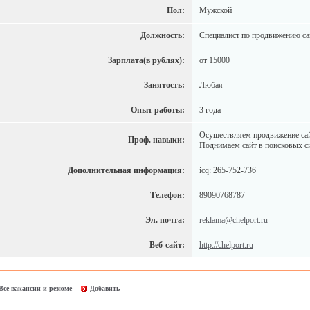
Пол:
Мужской
Должность:
Специалист по продвижению са
Зарплата(в рублях):
от 15000
Занятость:
Любая
Опыт работы:
3 года
Осуществляем продвижение сай
Проф. навыки:
Поднимаем сайт в поисковых с
Дополнительная информация:
icq: 265-752-736
Телефон:
89090768787
Эл. почта:
reklama@chelport.ru
Веб-сайт:
http://chelport.ru
Все вакансии и резюме
Добавить