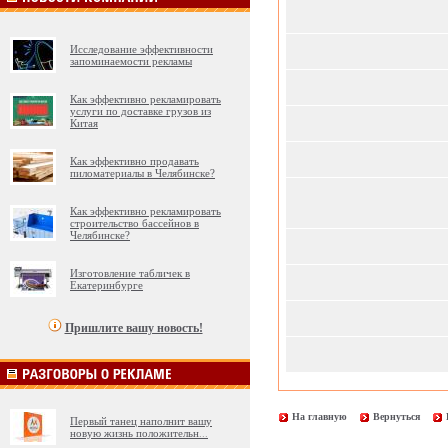
Исследование эффективности
запоминаемости рекламы
Как эффективно рекламировать
услуги по доставке грузов из
Китая
Как эффективно продавать
пиломатериалы в Челябинске?
Как эффективно рекламировать
строительство бассейнов в
Челябинске?
Изготовление табличек в
Екатеринбурге
Пришлите вашу новость!
На главную
Вернуться
Первый танец наполнит вашу
новую жизнь положительн
...