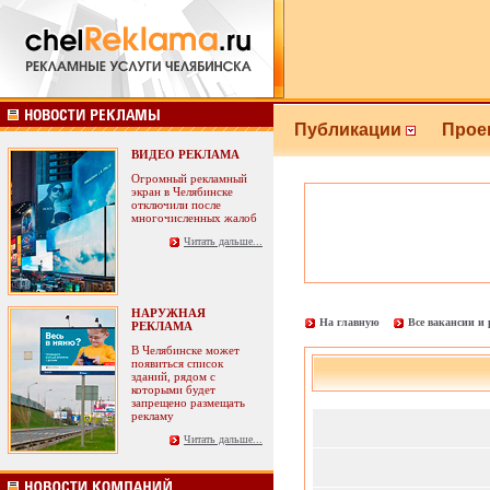
Публикации
Прое
ВИДЕО РЕКЛАМА
Огромный рекламный
экран в Челябинске
отключили после
многочисленных жалоб
Читать дальше...
НАРУЖНАЯ
На главную
Все вакансии и
РЕКЛАМА
В Челябинске может
появиться список
зданий, рядом с
которыми будет
запрещено размещать
рекламу
Читать дальше...