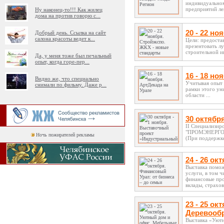
индивидуальном
предприятий ле
Ну наконец-то!!! Как жилец
дома на против говорю с
...
20 - 22 н
Добрый день. Ссылка на сайт
салона красоты ведет к
...
Цели: предоста
презентовать л
строительной ин
Да, у меня тоже был печальный
опыт, когда горе-пер
...
16 - 18 но
Видно же, что специально
Учитывая опыт 
снимали по фильму. Даже р
...
рамки этого уни
области ...
30 октябр
II Специализи
"ПРОМЭНЕРГО"
Ночь пожирателей рекламы
(При поддержке
24 - 26 ок
Выставка помож
услуги, в том 
финансовые про
вклады, страхов
23 - 25 о
Деревооб
Выставка «Уютн