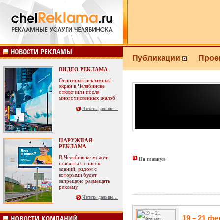
Публикации
Прое
ВИДЕО РЕКЛАМА
Огромный рекламный
экран в Челябинске
отключили после
многочисленных жалоб
Читать дальше...
НАРУЖНАЯ
РЕКЛАМА
В Челябинске может
На главную
появиться список
зданий, рядом с
которыми будет
запрещено размещать
рекламу
Читать дальше...
19 – 21 фе