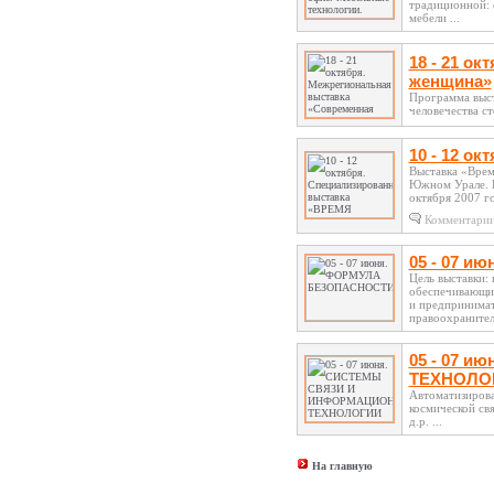
традиционной: е
мебели ...
18 - 21 о
женщина»
Программа выст
человечества с
10 - 12 о
Выставка «Врем
Южном Урале. В
октября 2007 го
Комментари
05 - 07 
Цель выставки:
обеспечивающих
и предпринимат
правоохранител
05 - 07 
ТЕХНОЛО
Автоматизирова
космической свя
д.р. ...
На главную