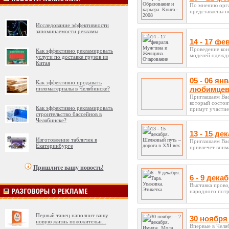
По мнению орга
представлены не
Исследование эффективности
запоминаемости рекламы
14 - 17 ф
Проведение кон
Как эффективно рекламировать
моделей одежды,
услуги по доставке грузов из
Китая
05 - 06 
Как эффективно продавать
любимце
пиломатериалы в Челябинске?
Приглашаем Ва
который состои
Как эффективно рекламировать
примут участие 
строительство бассейнов в
Челябинске?
13 - 15 де
Изготовление табличек в
Приглашаем Вас
Екатеринбурге
привлечет внима
Пришлите вашу новость!
6 - 9 дека
Выставка прово
народного потре
Первый танец наполнит вашу
30 ноября
новую жизнь положительн
...
Впервые в Челя