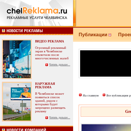
Публикации
Прое
ВИДЕО РЕКЛАМА
Огромный рекламный
экран в Челябинске
отключили после
многочисленных жалоб
Читать дальше...
НАРУЖНАЯ
РЕКЛАМА
В Челябинске может
На главную
Все публикации р
появиться список
зданий, рядом с
которыми будет
запрещено размещать
рекламу
Gr
Читать дальше...