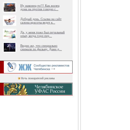
Ну наконец-то!!! Как жилец
дома на против говорю с
...
Добрый день. Ссылка на сайт
салона красоты ведет к
...
Да, у меня тоже был печальный
опыт, когда горе-пер
...
Видно же, что специально
снимали по фильму. Даже р
...
Ночь пожирателей рекламы