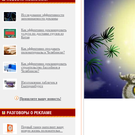
Исследование эффективности
запоминаемости рекламы
Как эффективно рекламировать
услуги по доставке грузов из
Китая
Как эффективно продавать
пиломатериалы в Челябинске?
Как эффективно рекламировать
строительство бассейнов в
Челябинске?
Изготовление табличек в
Екатеринбурге
Пришлите вашу новость!
Первый танец наполнит вашу
новую жизнь положительн
...