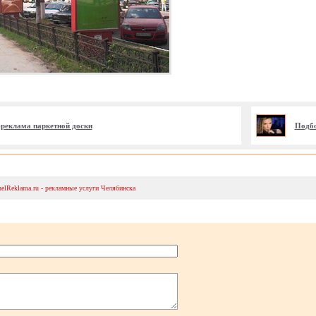
реклама паркетной доски
Подбо
helReklama.ru - рекламные услуги Челябинска