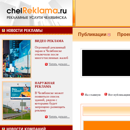
Публикации
Прое
ВИДЕО РЕКЛАМА
Огромный рекламный
экран в Челябинске
отключили после
многочисленных жалоб
Читать дальше...
НАРУЖНАЯ
РЕКЛАМА
В Челябинске может
На главную
Все публикации
появиться список
зданий, рядом с
которыми будет
запрещено размещать
рекламу
Читать дальше...