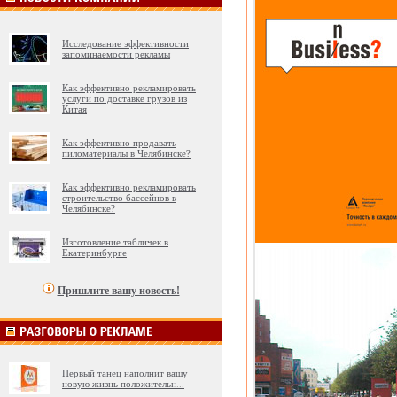
Исследование эффективности
запоминаемости рекламы
Как эффективно рекламировать
услуги по доставке грузов из
Китая
Как эффективно продавать
пиломатериалы в Челябинске?
Как эффективно рекламировать
строительство бассейнов в
Челябинске?
Изготовление табличек в
Екатеринбурге
Пришлите вашу новость!
Первый танец наполнит вашу
новую жизнь положительн
...