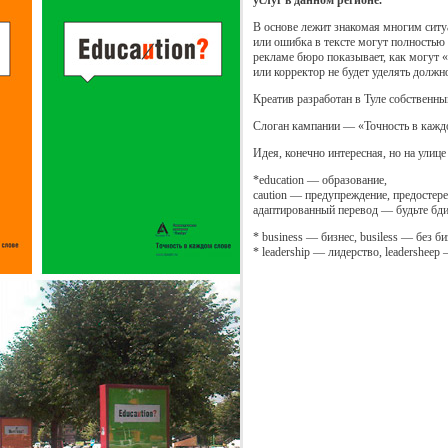
услуг в данном регионе.
В основе лежит знакомая многим ситуа
или ошибка в тексте могут полностью 
рекламе бюро показывает, как могут 
или корректор не будет уделять должн
Креатив разработан в Туле собствен
Слоган кампании — «Точность в кажд
Идея, конечно интересная, но на улице
*education — образование,
caution — предупреждение, предостер
адаптированный перевод — будьте бди
* business — бизнес, busiless — без би
* leadership — лидерство, leadersheep 