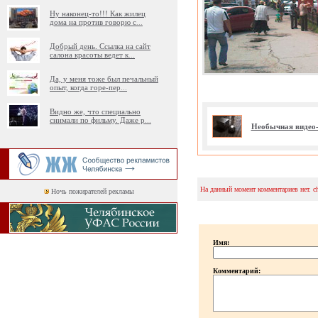
Ну наконец-то!!! Как жилец
дома на против говорю с
...
Добрый день. Ссылка на сайт
салона красоты ведет к
...
Да, у меня тоже был печальный
опыт, когда горе-пер
...
Видно же, что специально
снимали по фильму. Даже р
...
Необычная видео-
На данный момент комментариев нет. c
Ночь пожирателей рекламы
Имя:
Комментарий: