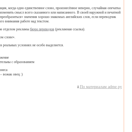
ция, когда одно единственное слово, произнесённое неверно, случайная опечатка
изменить смысл всего сказанного или написанного. В своей наружной и печатной
«преобразиться» значения хорошо знакомых английских слов, если переводчик
ого внимания работе над текстом.
ным отделом рекламы
бюро переводов
(рекламная ссылка).
ом слове».
 в реальных условиях не особо выделяется.
ежение
тельны с образованием
знеса
— вожак овец :)
По материалам adme.ру