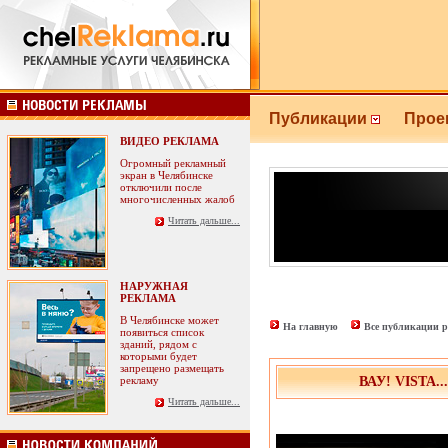
Публикации
Прое
ВИДЕО РЕКЛАМА
Огромный рекламный
экран в Челябинске
отключили после
многочисленных жалоб
Читать дальше...
НАРУЖНАЯ
РЕКЛАМА
В Челябинске может
На главную
Все публикации р
появиться список
зданий, рядом с
которыми будет
запрещено размещать
рекламу
ВАУ! VISTA
Читать дальше...