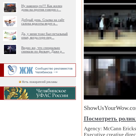
Ну наконец-то!!! Как жилец
дома на против говорю с
...
Добрый день. Ссылка на сайт
салона красоты ведет к
...
Да, у меня тоже был печальный
опыт, когда горе-пер
...
Видно же, что специально
снимали по фильму. Даже р
...
Ночь пожирателей рекламы
ShowUsYourWow.co
Посмотреть ролик 
Agency: McCann Erick
Executive creative dire