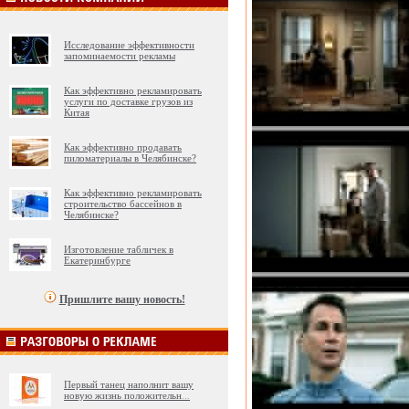
Исследование эффективности
запоминаемости рекламы
Как эффективно рекламировать
услуги по доставке грузов из
Китая
Как эффективно продавать
пиломатериалы в Челябинске?
Как эффективно рекламировать
строительство бассейнов в
Челябинске?
Изготовление табличек в
Екатеринбурге
Пришлите вашу новость!
Первый танец наполнит вашу
новую жизнь положительн
...