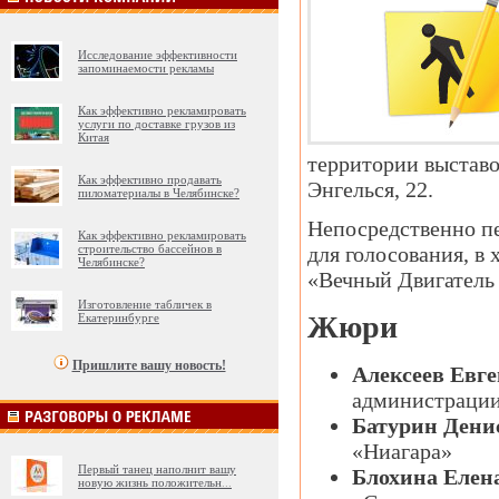
Исследование эффективности
запоминаемости рекламы
Как эффективно рекламировать
услуги по доставке грузов из
Китая
территории выставо
Как эффективно продавать
Энгелься, 22.
пиломатериалы в Челябинске?
Непосредственно п
Как эффективно рекламировать
строительство бассейнов в
для голосования, в
Челябинске?
«Вечный Двигатель 
Изготовление табличек в
Жюри
Екатеринбурге
Пришлите вашу новость!
Алексеев Евг
администрации
Батурин Дени
«Ниагара»
Первый танец наполнит вашу
Блохина Елен
новую жизнь положительн
...