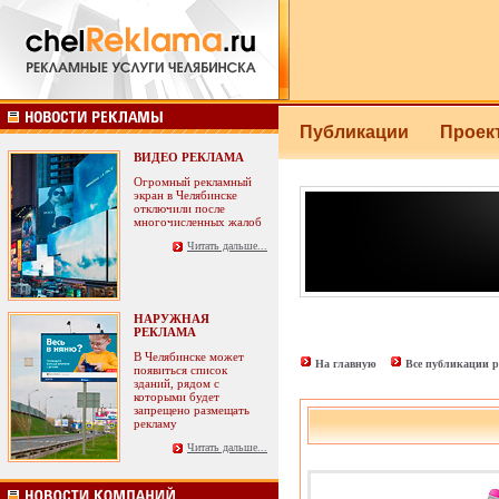
Публикации
Прое
ВИДЕО РЕКЛАМА
Огромный рекламный
экран в Челябинске
отключили после
многочисленных жалоб
Читать дальше...
НАРУЖНАЯ
РЕКЛАМА
В Челябинске может
На главную
Все публикации р
появиться список
зданий, рядом с
которыми будет
запрещено размещать
рекламу
Читать дальше...