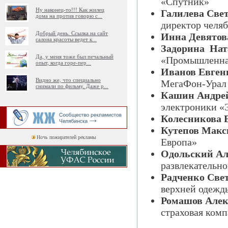
«Спутник»
Ну наконец-то!!! Как жилец
Галилева Све
дома на против говорю с
...
директор челя
Добрый день. Ссылка на сайт
Инна Девятов
салона красоты ведет к
...
Задорина Нат
Да, у меня тоже был печальный
«Промышленна
опыт, когда горе-пер
...
Иванов Евген
Видно же, что специально
МегаФон-Урал
снимали по фильму. Даже р
...
Кашин Андре
электроники «
Колесникова 
Кутепов Мак
Ночь пожирателей рекламы
Европа»
Одольский Ал
развлекательн
Радченко Све
верхней одежд
Ромашов Алек
страховая ко