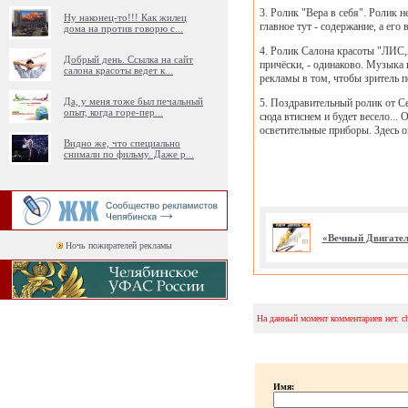
3. Ролик "Вера в себя". Ролик
Ну наконец-то!!! Как жилец
главное тут - содержание, а его 
дома на против говорю с
...
4. Ролик Салона красоты "ЛИС,А"
Добрый день. Ссылка на сайт
причёски, - одинаково. Музыка 
салона красоты ведет к
...
рекламы в том, чтобы зритель по
Да, у меня тоже был печальный
5. Поздравительный ролик от Се
опыт, когда горе-пер
...
сюда втиснем и будет весело... 
осветительные приборы. Здесь о
Видно же, что специально
снимали по фильму. Даже р
...
«Вечный Двигател
Ночь пожирателей рекламы
На данный момент комментариев нет. c
Имя: