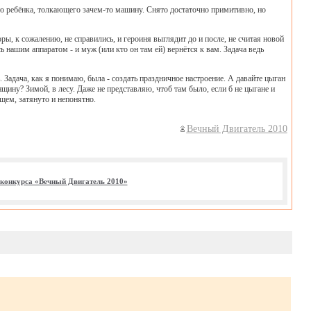
то ребёнка, толкающего зачем-то машину. Снято достаточно примитивно, но
ры, к сожалению, не справились, и героиня выглядит до и после, не считая новой
 нашим аппаратом - и муж (или кто он там ей) вернётся к вам. Задача ведь
Задача, как я понимаю, была - создать праздничное настроение. А давайте цыган
нщину? Зимой, в лесу. Даже не представляю, чтоб там было, если б не цыгане и
щем, затянуто и непонятно.
Вечный Двигатель 2010
конкурса «Вечный Двигатель 2010»