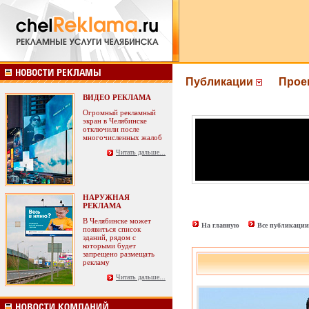
Публикации
Прое
ВИДЕО РЕКЛАМА
Огромный рекламный
экран в Челябинске
отключили после
многочисленных жалоб
Читать дальше...
НАРУЖНАЯ
РЕКЛАМА
В Челябинске может
На главную
Все публикации
появиться список
зданий, рядом с
которыми будет
запрещено размещать
рекламу
Читать дальше...