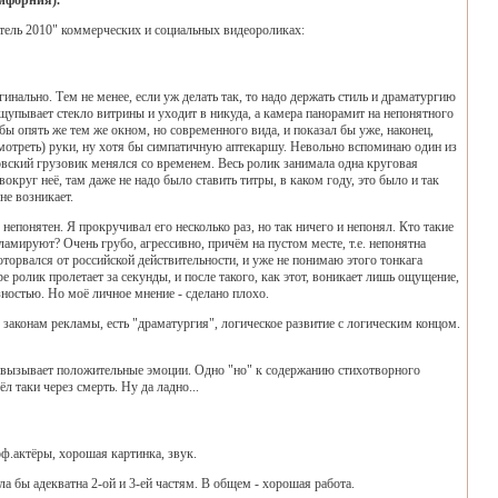
лифорния).
тель 2010" коммерческих и социальных видеороликах:
гинально. Тем не менее, если уж делать так, то надо держать стиль и драматургию
ощупывает стекло витрины и уходит в никуда, а камера панорамит на непонятного
 бы опять же тем же окном, но современного вида, и показал бы уже, наконец,
 смотреть) руки, ну хотя бы симпатичную аптекаршу. Невольно вспоминаю один из
овский грузовик менялся со временем. Весь ролик занимала одна круговая
круг неё, там даже не надо было ставить титры, в каком году, это было и так
не возникает.
непонятен. Я прокручивал его несколько раз, но так ничего и непонял. Кто такие
ламируют? Очень грубо, агрессивно, причём на пустом месте, т.е. непонятна
торвался от российской действительности, и уже не понимаю этого тонкага
е ролик пролетает за секунды, и после такого, как этот, воникает лишь ощущение,
зностью. Но моё личное мнение - сделано плохо.
 законам рекламы, есть "драматургия", логическое развитие с логическим концом.
же вызывает положительные эмоции. Одно "но" к содержанию стихотворного
л таки через смерть. Ну да ладно...
оф.актёры, хорошая картинка, звук.
ла бы адекватна 2-ой и 3-ей частям. В общем - хорошая работа.