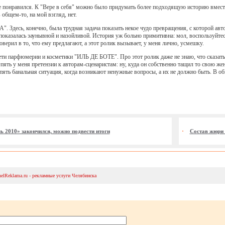
 не понравился. К "Вере в себя" можно было придумать более подходящую историю вмес
в общем-то, на мой взгляд, нет.
. Здесь, конечно, была трудная задача показать некое чудо превращения, с которой авто
показалась заунывной и назойливой. История уж больно примитивна: мол, воспользуйтесь
верил в то, что ему предлагают, а этот ролик вызывает, у меня лично, усмешку.
ти парфюмерии и косметики "ИЛЬ ДЕ БОТЕ". Про этот ролик даже не знаю, что сказать. 
Опять у меня претензии к авторам-сценаристам: ну, куда он собственно тащил то свою же
пять банальная ситуация, когда возникают ненужные вопросы, а их не должно быть. В об
ь 2010» закончился, можно подвести итоги
Cостав жюри 
helReklama.ru - рекламные услуги Челябинска