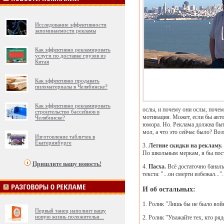
Исследование эффективности
запоминаемости рекламы
Как эффективно рекламировать
услуги по доставке грузов из
Китая
Как эффективно продавать
пиломатериалы в Челябинске?
Как эффективно рекламировать
ослы, и почему они ослы, почем
строительство бассейнов в
мотивация. Может, если бы авто
Челябинске?
юмора. Но. Реклама должна быть 
мол, а что это сейчас было? Во
Изготовление табличек в
Екатеринбурге
3.
Летние скидки на рекламу.
По школьным меркам, я бы пост
Пришлите вашу новость!
4.
Пасха.
Всё достаточно баналь
текста: "...он смерти избежал..
И об остальных:
1. Ролик "Лишь бы не было войн
Первый танец наполнит вашу
новую жизнь положительн
...
2. Ролик "Уважайте тех, кто ряд