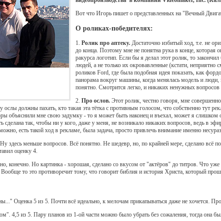
видеопроизводства в компании Videomaker, Inc. (Ка
Вот что Игорь пишет о представленных на "Вечный Двига
О роликах-победителях:
1.
Ролик про аптеку.
Достаточно избитый ход, т.е. не ори
до конца. Поэтому мне не понятна рука в конце, которая 
ракурса логотип. Если бы я делал этот ролик, то закончил
людей, а не только их окровавленные (кстати, неприятно
роликов Ford, где была подобная идея показать, как форд
панорама вокруг машины, когда менялась модель и люди, во
понятно. Смотрится легко, и никаких ненужных вопросов 
2.
Про ослов.
Этот ролик, честно говоря, мне совершенно 
у ослы должны пахать, кто такая эта тётка с противным голосом, что собственно тут рек
ры объяснили мне свою задумку - то я может быть наконец и въехал, может я слишком о
сделана так, чтобы ни у кого, даже у меня, не возникало никаких вопросов, ведь в эфир
зможно, есть такой ход в рекламе, была задача, просто привлечь внимание именно несура
Ну здесь меньше вопросов. Всё понятно. Не шедевр, но, по крайней мере, сделано всё по
авил оценку 4.
но, конечно. Но картинка - хорошая, сделано со вкусом от "актёров" до титров. Что у
.". Вообще то это противоречит тому, что говорит библия и история Христа, который прошё
ы..." Оценка 5 из 5. Почти всё идеально, к мелочам прикапываться даже не хочется. Пр
ом". 4,5 из 5. Пару планов из 1-ой части можно было убрать без сожаления, тогда она бы