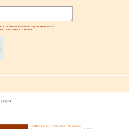
ся частными мнениями лиц, их написавших.
я ответственности не несет.
 раздела
chelReklama.ru © 2004-2026 г. Челябинск