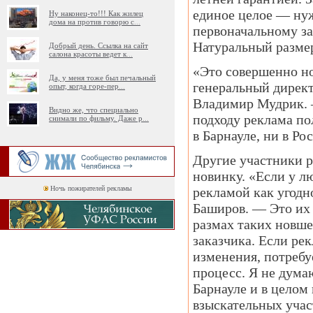
единое целое — нуж
Ну наконец-то!!! Как жилец
дома на против говорю с
...
первоначальному за
Натуральный размер
Добрый день. Ссылка на сайт
салона красоты ведет к
...
«Это совершенно н
Да, у меня тоже был печальный
генеральный дирек
опыт, когда горе-пер
...
Владимир Мудрик. —
Видно же, что специально
подходу реклама по
снимали по фильму. Даже р
...
в Барнауле, ни в Ро
Другие участники 
новинку. «Если у л
Ночь пожирателей рекламы
рекламой как угодн
Баширов. — Это их 
размах таких новше
заказчика. Если ре
изменения, потребу
процесс. Я не дума
Барнауле и в целом
взыскательных учас