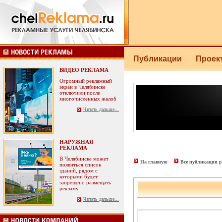
Публикации
Прое
ВИДЕО РЕКЛАМА
Огромный рекламный
экран в Челябинске
отключили после
многочисленных жалоб
Читать дальше...
НАРУЖНАЯ
РЕКЛАМА
В Челябинске может
На главную
Все публикации р
появиться список
зданий, рядом с
которыми будет
запрещено размещать
рекламу
Читать дальше...