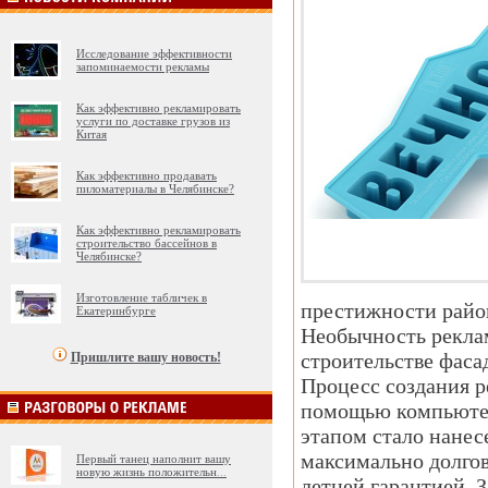
Исследование эффективности
запоминаемости рекламы
Как эффективно рекламировать
услуги по доставке грузов из
Китая
Как эффективно продавать
пиломатериалы в Челябинске?
Как эффективно рекламировать
строительство бассейнов в
Челябинске?
Изготовление табличек в
престижности район
Екатеринбурге
Необычность реклам
строительстве фасад
Пришлите вашу новость!
Процесс создания р
помощью компьютер
этапом стало нанес
максимально долгов
Первый танец наполнит вашу
новую жизнь положительн
...
летней гарантией. 