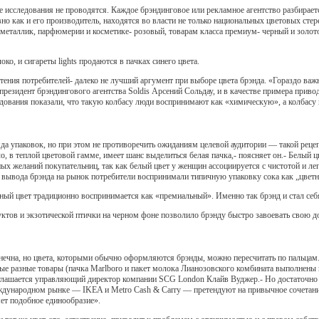
е исследования не проводятся. Каждое брэндинговое или рекламное агентство разбирает
авно как и его производитель, находятся во власти не только национальных цветовых с
 металлик, парфюмерии и косметике- розовый, товарам класса премиум- черный и золот
ко, и сигареты lights продаются в пачках синего цвета.
ения потребителей- далеко не лучший аргумент при выборе цвета брэнда. «Гораздо важ
президент брэндингового агентства Soldis Арсений Сольдау, и в качестве примера привод
дования показали, что такую колбасу люди воспринимают как «химическую», а колбасу 
да упаковок, но при этом не противоречить ожиданиям целевой аудитории — такой реце
о, в теплой цветовой гамме, имеет шанс выделиться белая пачка,- поясняет он.- Белый 
ых желаний покупательниц, так как белый цвет у женщин ассоциируется с чистотой и ле
т вывода брэнда на рынок потребители воспринимали типичную упаковку сока как „цвет
ный цвет традиционно воспринимается как «премиальный». Именно так брэнд и стал себ
ктов и экзотической птички на черном фоне позволило брэнду быстро завоевать свою д
нечна, но цвета, которыми обычно оформляются брэнды, можно пересчитать по пальцам.
 разные товары (пачка Marlboro и пакет молока Лианозовского комбината выполнены в 
оглашается управляющий директор компании SCG London Клайв Вуджер.- Но достаточно п
дународном рынке — IKEA и Metro Cash & Carry — претендуют на привычное сочетание с
ет подобное единообразие».