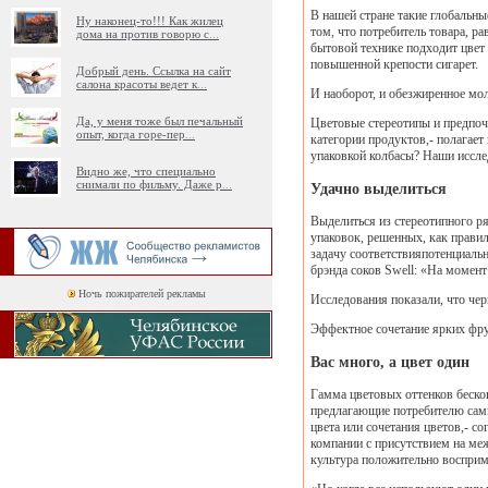
В нашей стране такие глобальны
Ну наконец-то!!! Как жилец
том, что потребитель товара, р
дома на против говорю с
...
бытовой технике подходит цвет
повышенной крепости сигарет.
Добрый день. Ссылка на сайт
салона красоты ведет к
...
И наоборот, и обезжиренное моло
Да, у меня тоже был печальный
Цветовые стереотипы и предпочт
опыт, когда горе-пер
...
категории продуктов,- полагает 
упаковкой колбасы? Наши иссле
Видно же, что специально
снимали по фильму. Даже р
...
Удачно выделиться
Выделиться из стереотипного ря
упаковок, решенных, как правил
задачу соответствияпотенциальн
брэнда соков Swell: «На момен
Ночь пожирателей рекламы
Исследования показали, что чер
Эффектное сочетание ярких фру
Вас много, а цвет один
Гамма цветовых оттенков беско
предлагающие потребителю самые
цвета или сочетания цветов,- с
компании с присутствием на меж
культура положительно восприм