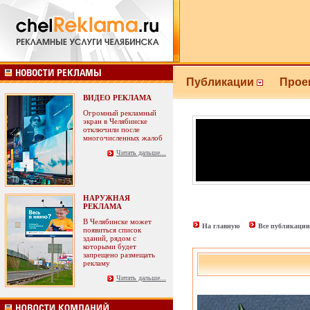
Публикации
Прое
ВИДЕО РЕКЛАМА
Огромный рекламный
экран в Челябинске
отключили после
многочисленных жалоб
Читать дальше...
НАРУЖНАЯ
РЕКЛАМА
В Челябинске может
На главную
Все публикации
появиться список
зданий, рядом с
которыми будет
запрещено размещать
рекламу
Читать дальше...