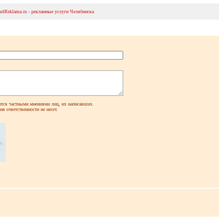
helReklama.ru - рекламные услуги Челябинска
ся частными мнениями лиц, их написавших.
я ответственности не несет.