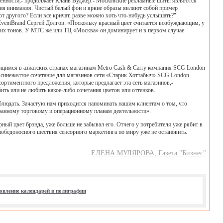
ственности,- продолжает Клайв Вуджер.- Московские рекламные щиты являются
ения внимания. Чистый белый фон и яркие образы являют собой пример
от другого? Если все кричат, разве можно хоть что-нибудь услышать?"
ventBrand Сергей Долгов: «Поскольку красный цвет считается возбуждающим, у
их тонов. У МТС же или ТЦ «Москва» он доминирует и в первом случае
ающимся в азиатских странах магазинам Metro Cash & Carry компания SCG London
я синежелтое сочетание для магазинов сети «Старик Хоттабыч» SCG London
ортиментного предложения, которые предлагает эта сеть магазинов,-
ть или не любить какое-либо сочетания цветов или оттенков.
блюдать. Зачастую нам приходится напоминать нашим клиентам о том, что
ранному торговому и операционному планам деятельности».
ный цвет брэнда, уже больше не забывал его. Отчего у потребителя уже рябит в
победоносного шествия сенсорного маркетинга по миру уже не остановить.
ЕЛЕНА МУЛЯРОВА, Газета "Бизнес"
овление календарей в полиграфии