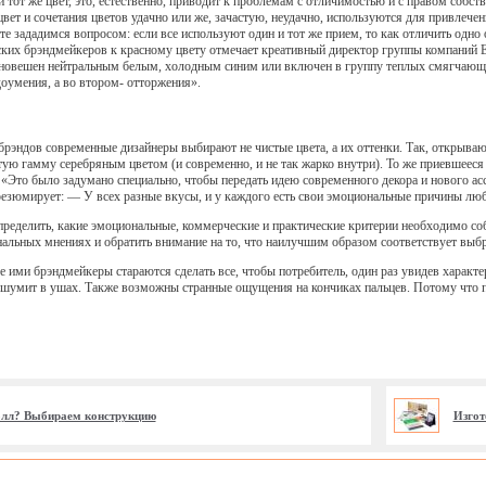
и тот же цвет, это, естественно, приводит к проблемам с отличимостью и с правом соб
вет и сочетания цветов удачно или же, зачастую, неудачно, используются для привлеч
те зададимся вопросом: если все используют один и тот же прием, то как отличить одно 
их брэндмейкеров к красному цвету отмечает креативный директор группы компаний E
вновешен нейтральным белым, холодным синим или включен в группу теплых смягчающ
оумения, а во втором- отторжения».
 брэндов современные дизайнеры выбирают не чистые цвета, а их оттенки. Так, открыв
тую гамму серебряным цветом (и современно, и не так жарко внутри). То же приевшеес
 «Это было задумано специально, чтобы передать идею современного декора и нового асс
езюмирует: — У всех разные вкусы, и у каждого есть свои эмоциональные причины люби
ределить, какие эмоциональные, коммерческие и практические критерии необходимо со
нальных мнениях и обратить внимание на то, что наилучшим образом соответствует выб
 ими брэндмейкеры стараются сделать все, чтобы потребитель, один раз увидев характер
 и шумит в ушах. Также возможны странные ощущения на кончиках пальцев. Потому что 
волл? Выбираем конструкцию
Изгот