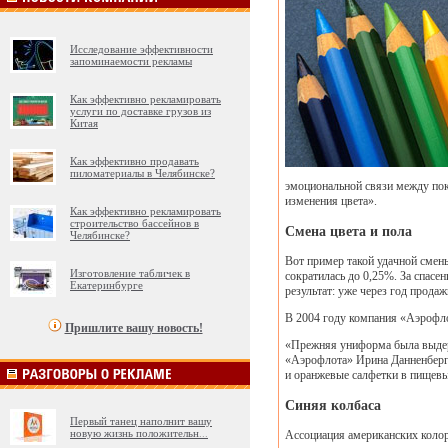
Исследование эффективности
запоминаемости рекламы
Как эффективно рекламировать
услуги по доставке грузов из
Китая
Как эффективно продавать
пиломатериалы в Челябинске?
эмоциональной связи между пок
изменения цвета».
Как эффективно рекламировать
строительство бассейнов в
Смена цвета и пола
Челябинске?
Вот пример такой удачной смен
Изготовление табличек в
сократилась до 0,25%. За спасе
Екатеринбурге
результат: уже через год прода
В 2004 году компания «Аэрофло
Пришлите вашу новость!
«Прежняя униформа была выдерж
«Аэрофлота» Ирина Данненберг. 
и оранжевые салфетки в пищевых
Синяя колбаса
Первый танец наполнит вашу
новую жизнь положительн
...
Ассоциация американских колори