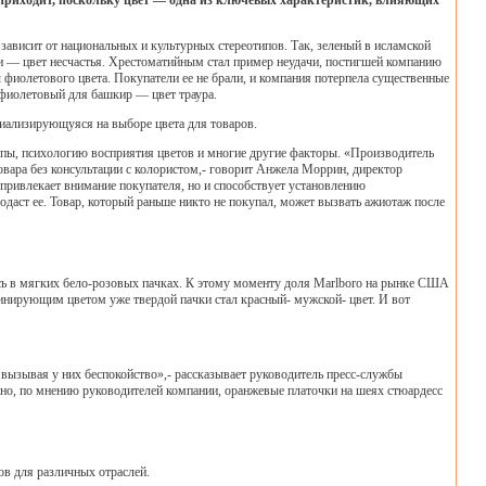
но приходит, поскольку цвет — одна из ключевых характеристик, влияющих
зависит от национальных и культурных стереотипов. Так, зеленый в исламской
и — цвет несчастья. Хрестоматийным стал пример неудачи, постигшей компанию
фиолетового цвета. Покупатели ее не брали, и компания потерпела существенные
о фиолетовый для башкир — цвет траура.
иализирующуяся на выборе цвета для товаров.
ипы, психологию восприятия цветов и многие другие факторы. «Производитель
овара без консультации с колористом,- говорит Анжела Моррин, директор
о привлекает внимание покупателя, но и способствует установлению
аст ее. Товар, который раньше никто не покупал, может вызвать ажиотаж после
ись в мягких бело-розовых пачках. К этому моменту доля Marlboro на рынке США
оминирующим цветом уже твердой пачки стал красный- мужской- цвет. И вот
вызывая у них беспокойство»,- рассказывает руководитель пресс-службы
, но, по мнению руководителей компании, оранжевые платочки на шеях стюардесс
тов для различных отраслей.