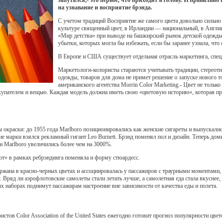
запутался,- это первое, что приходит в голову. И правиль
на узнавание и восприятие брэнда.
С учетом традиций Восприятие же самого цвета довольно сильно 
культуре священный цвет, в Ирландии — национальный, в Англи
«Мир детства» при выводе на башкирский рынок детской одежды 
убытки, которых могла бы избежать, если бы заранее узнала, чт
В Европе и США существует отдельная отрасль маркетинга, спец
Маркетологи-колористы стараются учитывать традиции, стереот
одежды, товаров для дома не примет решение о запуске нового т
американского агентства Morrin Color Marketing.- Цвет не тольк
упателем и вещью. Каждая модель должна иметь свою «цветовую историю», которая прод
ы окраски: до 1955 года Marlboro позиционировались как женские сигареты и выпускал
ние марки взялся рекламный гигант Leo Burnett. Брэнд поменял пол и дизайн. Теперь д
жи Marlboro увеличились более чем на 3000%.
т» в рамках ребрэндинга поменяла и форму стюардесс.
ана в красно-черных цветах и ассоциировалась у пассажиров с траурными моментами, 
Вряд ли аэрофлотовские самолеты стали летать лучше, а самолетная еда стала вкуснее
 наборах поднимут пассажирам настроение вне зависимости от качества еды и полета.
стов Color Association of the United States ежегодно готовит прогноз популярности цве