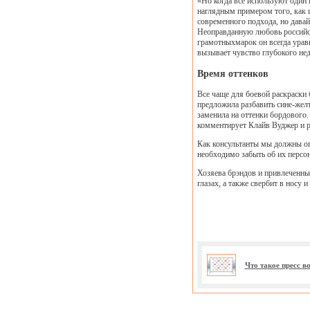
«Но когда все используют один 
наглядным примером того, как ц
современного подхода, но давай
Неоправданную любовь российск
грамотныхмарок он всегда ура
вызывает чувство глубокого нед
Время оттенков
Все чаще для боевой раскраски
предложила разбавить сине-жел
заменила на оттенки бордового.
комментирует Клайв Вуджер и р
Как консультанты мы должны оп
необходимо забыть об их персо
Хозяева брэндов и привлеченные
глазах, а также свербит в носу
Что такое пресс 