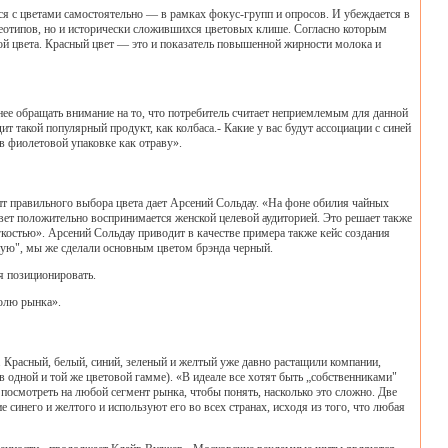
ся с цветами самостоятельно — в рамках фокус-групп и опросов. И убеждается в
тереотипов, но и исторически сложившихся цветовых клише. Согласно которым
ой цвета. Красный цвет — это и показатель повышенной жирности молока и
нее обращать внимание на то, что потребитель считает неприемлемым для данной
ит такой популярный продукт, как колбаса.- Какие у вас будут ассоциации с синей
в фиолетовой упаковке как отраву».
пт правильного выбора цвета дает Арсений Сольдау. «На фоне обилия чайных
цвет положительно воспринимается женской целевой аудиторией. Это решает также
гкостью». Арсений Сольдау приводит в качестве примера также кейс создания
ную", мы же сделали основным цветом брэнда черный.
я позиционировать.
олю рынка».
 Красный, белый, синий, зеленый и желтый уже давно растащили компании,
одной и той же цветовой гамме). «В идеале все хотят быть „собственниками"
осмотреть на любой сегмент рынка, чтобы понять, насколько это сложно. Две
инего и желтого и используют его во всех странах, исходя из того, что любая