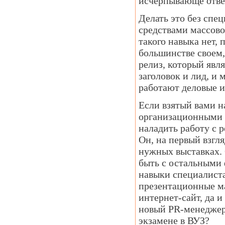
исчерпывающе отвеч
Делать это без спе
средствами массов
такого навыка нет, 
большинстве своем,
релиз, который явл
заголовок и лид, и 
работают деловые и
Если взятый вами н
организационными с
наладить работу с 
Он, на первый взгл
нужных выставках. 
быть с остальными
навыки специалиста
презентационные ма
интернет-сайт, да и
новый PR-менеджер
экзамене в ВУЗ?