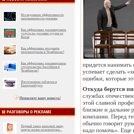
Исследование эффективности
запоминаемости рекламы
Как эффективно рекламировать
услуги по доставке грузов из
Китая
Как эффективно продавать
пиломатериалы в Челябинске?
Как эффективно рекламировать
придется нанимать е
строительство бассейнов в
успевает сделать «
Челябинске?
ошибки, которые эт
Изготовление табличек в
Екатеринбурге
Откуда берутся п
службах отечестве
Пришлите вашу новость!
этой славной профе
близкие и дальние 
компании. Перед те
обычно говорит рук
Первый танец наполнит вашу
надо помочь». Еще 
новую жизнь положительн
...