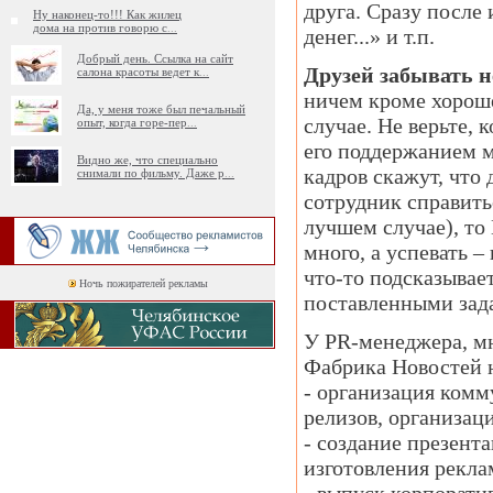
друга. Сразу после 
Ну наконец-то!!! Как жилец
дома на против говорю с
...
денег...» и т.п.
Добрый день. Ссылка на сайт
Друзей забывать н
салона красоты ведет к
...
ничем кроме хороше
Да, у меня тоже был печальный
случае. Не верьте,
опыт, когда горе-пер
...
его поддержанием м
Видно же, что специально
кадров скажут, что 
снимали по фильму. Даже р
...
сотрудник справитьс
лучшем случае), то 
много, а успевать –
что-то подсказывает
Ночь пожирателей рекламы
поставленными зада
У PR-менеджера, мн
Фабрика Новостей н
- организация комм
релизов, организац
- создание презент
изготовления рекла