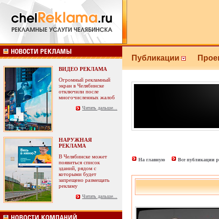
Публикации
Прое
ВИДЕО РЕКЛАМА
Огромный рекламный
экран в Челябинске
отключили после
многочисленных жалоб
Читать дальше...
НАРУЖНАЯ
РЕКЛАМА
В Челябинске может
На главную
Все публикации р
появиться список
зданий, рядом с
которыми будет
запрещено размещать
рекламу
Читать дальше...