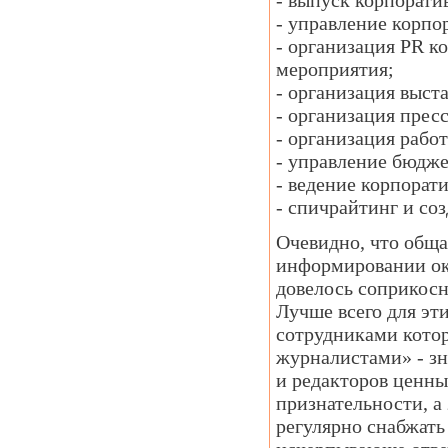
- выпуск корпорати
- управление корпо
- организация PR 
мероприятия;
- организация выст
- организация прес
- организация рабо
- управление бюдж
- ведение корпорат
- спичрайтинг и со
Очевидно, что обща
информировании ок
довелось соприкосн
Лучше всего для эт
сотрудниками котор
журналистами» - зн
и редакторов ценны
признательности, а
регулярно снабжать