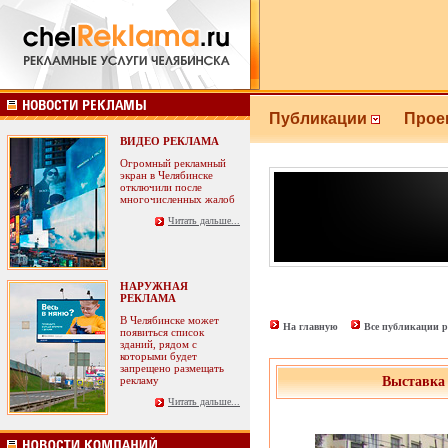
Публикации
Прое
ВИДЕО РЕКЛАМА
Огромный рекламный
экран в Челябинске
отключили после
многочисленных жалоб
Читать дальше...
НАРУЖНАЯ
РЕКЛАМА
В Челябинске может
На главную
Все публикации р
появиться список
зданий, рядом с
которыми будет
запрещено размещать
рекламу
Выставка 
Читать дальше...