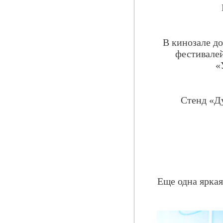
В кинозале д
фестивалей
«
Стенд «Д
Еще одна ярка