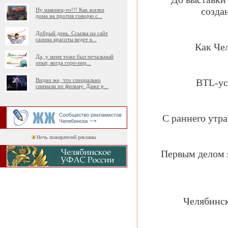
созда
Ну наконец-то!!! Как жилец
дома на против говорю с
...
Добрый день. Ссылка на сайт
салона красоты ведет к
...
Как Че
Да, у меня тоже был печальный
опыт, когда горе-пер
...
Видно же, что специально
BTL-усл
снимали по фильму. Даже р
...
С раннего утр
Ночь пожирателей рекламы
Первым делом 
Челябинск