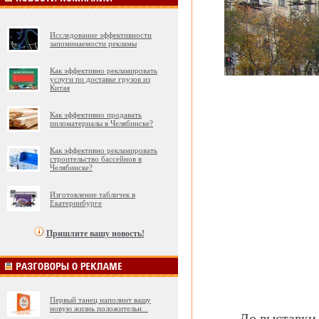
Исследование эффективности
запоминаемости рекламы
Как эффективно рекламировать
услуги по доставке грузов из
Китая
Как эффективно продавать
пиломатериалы в Челябинске?
Как эффективно рекламировать
строительство бассейнов в
Челябинске?
Изготовление табличек в
Екатеринбурге
Пришлите вашу новость!
Первый танец наполнит вашу
новую жизнь положительн
...
До выставки 