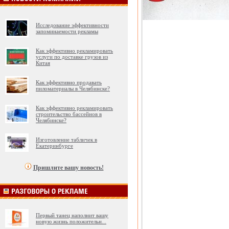
Исследование эффективности
запоминаемости рекламы
Как эффективно рекламировать
услуги по доставке грузов из
Китая
Как эффективно продавать
пиломатериалы в Челябинске?
Как эффективно рекламировать
строительство бассейнов в
Челябинске?
Изготовление табличек в
Екатеринбурге
Пришлите вашу новость!
Первый танец наполнит вашу
новую жизнь положительн
...