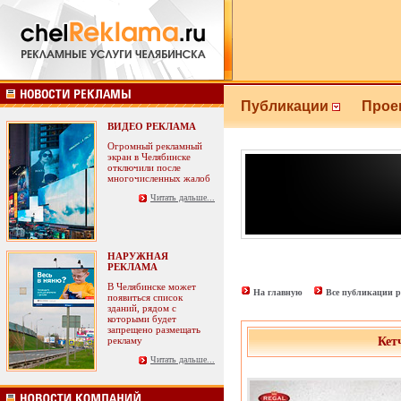
Публикации
Прое
ВИДЕО РЕКЛАМА
Огромный рекламный
экран в Челябинске
отключили после
многочисленных жалоб
Читать дальше...
НАРУЖНАЯ
РЕКЛАМА
В Челябинске может
На главную
Все публикации р
появиться список
зданий, рядом с
которыми будет
запрещено размещать
рекламу
Кет
Читать дальше...