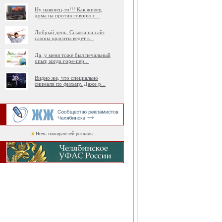
Ну наконец-то!!! Как жилец
дома на против говорю с
...
Добрый день. Ссылка на сайт
салона красоты ведет к
...
Да, у меня тоже был печальный
опыт, когда горе-пер
...
Видно же, что специально
снимали по фильму. Даже р
...
Ночь пожирателей рекламы