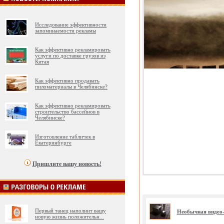
Исследование эффективности
запоминаемости рекламы
Как эффективно рекламировать
услуги по доставке грузов из
Китая
Как эффективно продавать
пиломатериалы в Челябинске?
Как эффективно рекламировать
строительство бассейнов в
Челябинске?
Изготовление табличек в
Екатеринбурге
Пришлите вашу новость!
Первый танец наполнит вашу
Необычная видео-
новую жизнь положительн
...