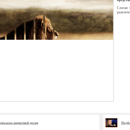
предста
Слоган: 
развлече
реклама паркетной доски
Подбо