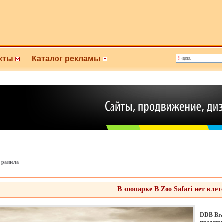
кты
Каталог рекламы
 раздела
В зоопарке В Zoo Safari нет клет
DDB Bra