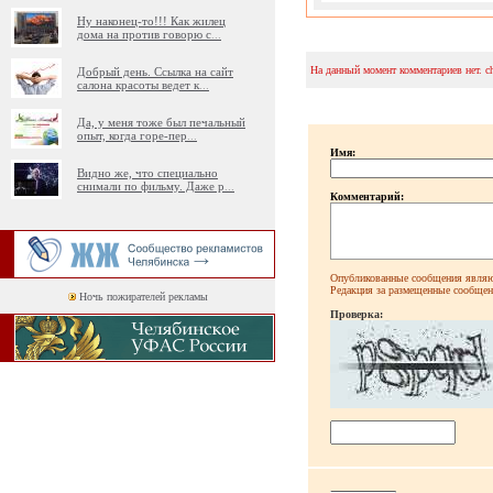
Ну наконец-то!!! Как жилец
дома на против говорю с
...
На данный момент комментариев нет. c
Добрый день. Ссылка на сайт
салона красоты ведет к
...
Да, у меня тоже был печальный
опыт, когда горе-пер
...
Имя:
Видно же, что специально
снимали по фильму. Даже р
...
Комментарий:
Опубликованные сообщения являют
Редакция за размещенные сообщени
Ночь пожирателей рекламы
Проверка: