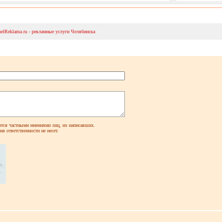
helReklama.ru - рекламные услуги Челябинска
ся частными мнениями лиц, их написавших.
я ответственности не несет.