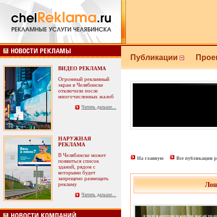
Публикации
Прое
ВИДЕО РЕКЛАМА
Огромный рекламный
экран в Челябинске
отключили после
многочисленных жалоб
Читать дальше...
НАРУЖНАЯ
РЕКЛАМА
В Челябинске может
На главную
Все публикации р
появиться список
зданий, рядом с
которыми будет
запрещено размещать
рекламу
Лош
Читать дальше...