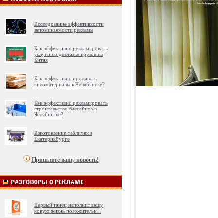
Исследование эффективности
запоминаемости рекламы
Как эффективно рекламировать
услуги по доставке грузов из
Китая
Как эффективно продавать
пиломатериалы в Челябинске?
Как эффективно рекламировать
строительство бассейнов в
Челябинске?
Изготовление табличек в
Екатеринбурге
Пришлите вашу новость!
Первый танец наполнит вашу
новую жизнь положительн
...