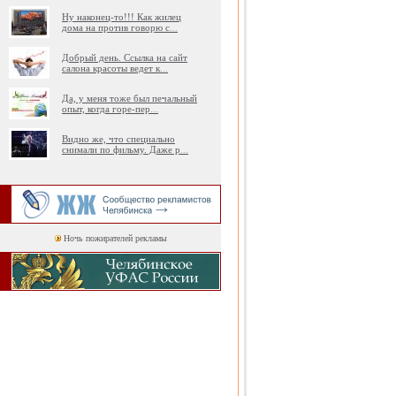
Ну наконец-то!!! Как жилец
дома на против говорю с
...
Добрый день. Ссылка на сайт
салона красоты ведет к
...
Да, у меня тоже был печальный
опыт, когда горе-пер
...
Видно же, что специально
снимали по фильму. Даже р
...
Ночь пожирателей рекламы