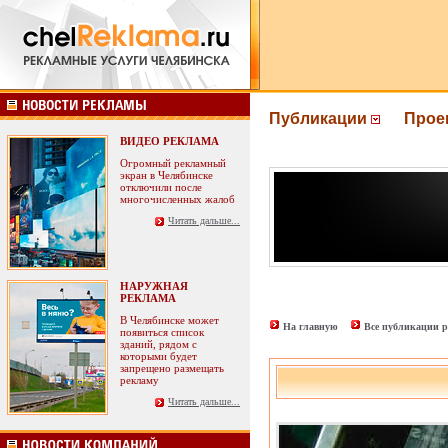
Публикации
Прое
ВИДЕО РЕКЛАМА
Огромный рекламный
экран в Челябинске
отключили после
многочисленных жалоб
Читать дальше...
НАРУЖНАЯ
РЕКЛАМА
В Челябинске может
На главную
Все публикации р
появиться список
зданий, рядом с
которыми будет
запрещено размещать
рекламу
Читать дальше...