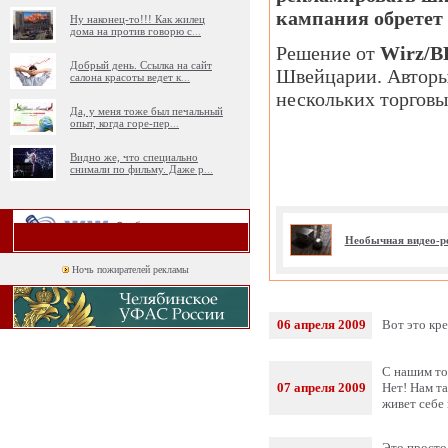
кампания обретет 
Ну наконец-то!!! Как жилец
дома на против говорю с
...
Решение от
Wirz/
Добрый день. Ссылка на сайт
Швейцарии. Авторы 
салона красоты ведет к
...
нескольких торговы
Да, у меня тоже был печальный
опыт, когда горе-пер
...
Видно же, что специально
снимали по фильму. Даже р
...
Необычная видео-р
Ночь пожирателей рекламы
06 апреля 2009
Вот это кре
С нашим то 
07 апреля 2009
Нет! Нам та
живет себе 
Это просто 