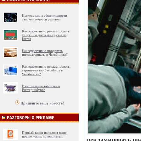
Исследование эффективности
запоминаемости рекламы
Как эффективно рекламировать
услуги по доставке грузов из
Китая
Как эффективно продавать
пиломатериалы в Челябинске?
Как эффективно рекламировать
строительство бассейнов в
Челябинске?
Изготовление табличек в
Екатеринбурге
Пришлите вашу новость!
Первый танец наполнит вашу
новую жизнь положительн
...
рекламировать шко