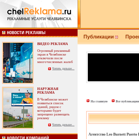
Публикации
Прое
ВИДЕО РЕКЛАМА
Огромный рекламный
экран в Челябинске
отключили после
многочисленных жалоб
Читать дальше...
НАРУЖНАЯ
РЕКЛАМА
В Челябинске может
На главную
Все публикации
появиться список
зданий, рядом с
которыми будет
запрещено размещать
рекламу
Читать дальше...
Агентство Leo Burnett Puerto