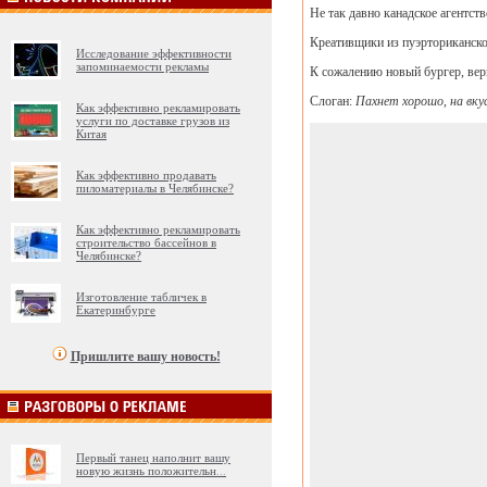
Не так давно канадское агентст
Креативщики из пуэрториканско
Исследование эффективности
запоминаемости рекламы
К сожалению новый бургер, верн
Слоган:
Пахнет хорошо, на вкус
Как эффективно рекламировать
услуги по доставке грузов из
Китая
Как эффективно продавать
пиломатериалы в Челябинске?
Как эффективно рекламировать
строительство бассейнов в
Челябинске?
Изготовление табличек в
Екатеринбурге
Пришлите вашу новость!
Первый танец наполнит вашу
новую жизнь положительн
...