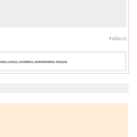
adme.ру
рка самых смешных запрещенных реклам