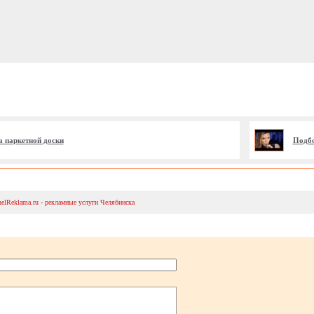
 паркетной доски
Подбо
helReklama.ru - рекламные услуги Челябинска