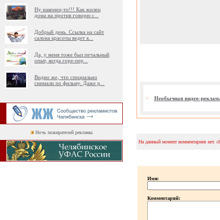
Ну наконец-то!!! Как жилец
дома на против говорю с
...
Добрый день. Ссылка на сайт
салона красоты ведет к
...
Да, у меня тоже был печальный
опыт, когда горе-пер
...
Видно же, что специально
снимали по фильму. Даже р
...
Необычная видео-реклама
Ночь пожирателей рекламы
На данный момент комментариев нет. c
Имя:
Комментарий: