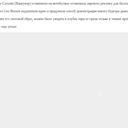
во Cossette (Ванкувер) установило на автобусных остановках паровую рекламу для беспл
го Leo Burnett подхватили идею и придумали способ демонстрации нового бургера дымо
ее его световой образ, можно было увидеть в клубах пара от гриля только в темное вре
 еще лучше.