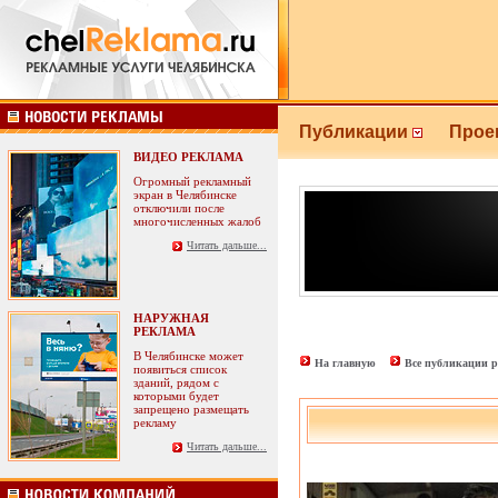
Публикации
Прое
ВИДЕО РЕКЛАМА
Огромный рекламный
экран в Челябинске
отключили после
многочисленных жалоб
Читать дальше...
НАРУЖНАЯ
РЕКЛАМА
В Челябинске может
На главную
Все публикации р
появиться список
зданий, рядом с
которыми будет
запрещено размещать
рекламу
Читать дальше...