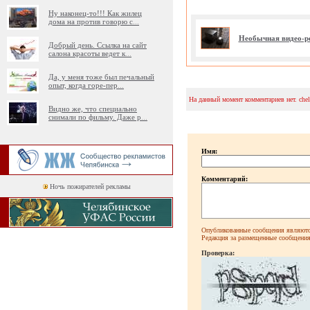
Ну наконец-то!!! Как жилец
дома на против говорю с
...
Необычная видео-р
Добрый день. Ссылка на сайт
салона красоты ведет к
...
Да, у меня тоже был печальный
опыт, когда горе-пер
...
На данный момент комментариев нет. che
Видно же, что специально
снимали по фильму. Даже р
...
Имя:
Комментарий:
Ночь пожирателей рекламы
Опубликованные сообщения являютс
Редакция за размещенные сообщения 
Проверка: