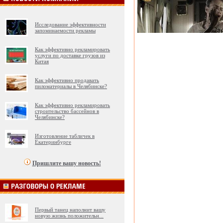
Исследование эффективности
запоминаемости рекламы
Как эффективно рекламировать
услуги по доставке грузов из
Китая
Как эффективно продавать
пиломатериалы в Челябинске?
Как эффективно рекламировать
строительство бассейнов в
Челябинске?
Изготовление табличек в
Екатеринбурге
Пришлите вашу новость!
Первый танец наполнит вашу
новую жизнь положительн
...