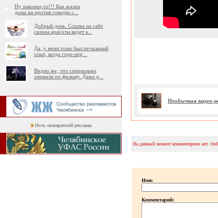
Ну наконец-то!!! Как жилец
дома на против говорю с
...
Добрый день. Ссылка на сайт
салона красоты ведет к
...
Да, у меня тоже был печальный
опыт, когда горе-пер
...
Видно же, что специально
снимали по фильму. Даже р
...
Необычная видео-р
Ночь пожирателей рекламы
На данный момент комментариев нет. che
Имя:
Комментарий: