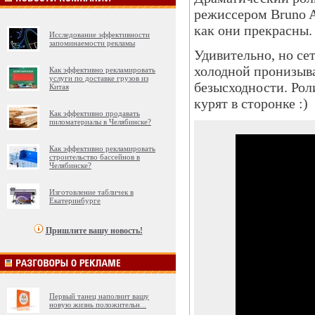
режиссером Bruno Av
как они прекрасны.
Исследование эффективности
запоминаемости рекламы
Удивительно, но се
холодной пронизыва
Как эффективно рекламировать
услуги по доставке грузов из
безысходности. Рол
Китая
курят в сторонке :)
Как эффективно продавать
пиломатериалы в Челябинске?
Как эффективно рекламировать
строительство бассейнов в
Челябинске?
Изготовление табличек в
Екатеринбурге
Пришлите вашу новость!
Первый танец наполнит вашу
новую жизнь положительн
...