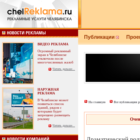
Публикации
Прое
ВИДЕО РЕКЛАМА
Огромный рекламный
экран в Челябинске
отключили после
многочисленных жалоб
Читать дальше...
НАРУЖНАЯ
РЕКЛАМА
В Челябинске может
На главную
Все публикации р
появиться список
зданий, рядом с
которыми будет
запрещено размещать
рекламу
Очен
Читать дальше...
Драматический рол