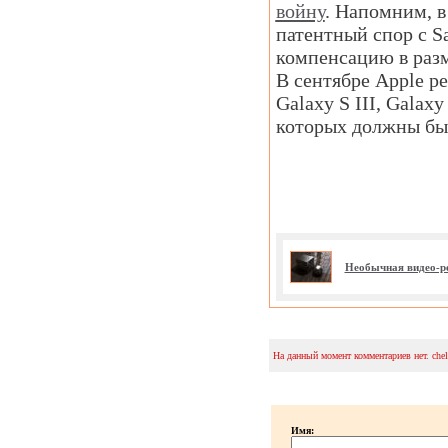
войну
. Напомним, в
патентный спор с 
компенсацию в разм
В сентябре Apple р
Galaxy S III, Galax
которых должны быт
Необычная видео-р
На данный момент комментариев нет. che
Имя: