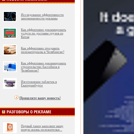
Исследование эффективности
запоминаемости рекламы
Как эффективно рекламировать
услуги по доставке грузов из
Китая
Как эффективно продавать
пиломатериалы в Челябинске?
Как эффективно рекламировать
строительство бассейнов в
Челябинске?
Изготовление табличек в
Екатеринбурге
Пришлите вашу новость!
Первый танец наполнит вашу
новую жизнь положительн
...