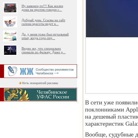
Ну наконец-то!!! Как жилец
дома на против говорю с
...
Добрый день. Ссылка на сайт
салона красоты ведет к
...
Да, у меня тоже был печальный
опыт, когда горе-пер
...
Видно же, что специально
снимали по фильму. Даже р
...
Ночь пожирателей рекламы
В сети уже появили
поклонниками Apple
на дешевый пластик
характеристик Gala
Вообще, судубные 