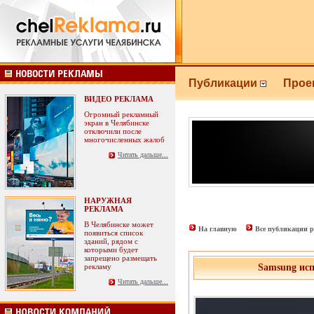
Публикации
Прое
ВИДЕО РЕКЛАМА
Огромный рекламный
экран в Челябинске
отключили после
многочисленных жалоб
Читать дальше...
НАРУЖНАЯ
РЕКЛАМА
В Челябинске может
На главную
Все публикации р
появиться список
зданий, рядом с
которыми будет
запрещено размещать
рекламу
Samsung исп
Читать дальше...