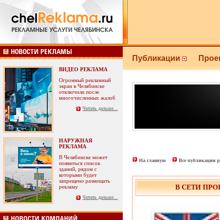
Публикации
Прое
ВИДЕО РЕКЛАМА
Огромный рекламный
экран в Челябинске
отключили после
многочисленных жалоб
Читать дальше...
НАРУЖНАЯ
РЕКЛАМА
В Челябинске может
На главную
Все публикации р
появиться список
зданий, рядом с
которыми будет
запрещено размещать
рекламу
В СЕТИ ПРО
Читать дальше...