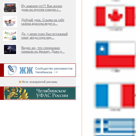
Ну наконец-то!!! Как жилец
дома на против говорю с
...
Добрый день. Ссылка на сайт
салона красоты ведет к
...
Да, у меня тоже был печальный
опыт, когда горе-пер
...
Видно же, что специально
снимали по фильму. Даже р
...
Ночь пожирателей рекламы