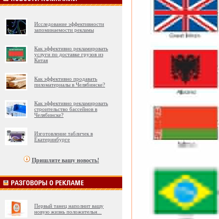
Исследование эффективности
запоминаемости рекламы
Как эффективно рекламировать
услуги по доставке грузов из
Китая
Как эффективно продавать
пиломатериалы в Челябинске?
Как эффективно рекламировать
строительство бассейнов в
Челябинске?
Изготовление табличек в
Екатеринбурге
Пришлите вашу новость!
Первый танец наполнит вашу
новую жизнь положительн
...