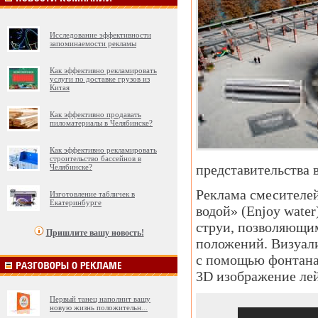
Исследование эффективности
запоминаемости рекламы
Как эффективно рекламировать
услуги по доставке грузов из
Китая
Как эффективно продавать
пиломатериалы в Челябинске?
Как эффективно рекламировать
строительство бассейнов в
представительства в
Челябинске?
Реклама смесителей
Изготовление табличек в
Екатеринбурге
водой» (Enjoy wate
струи, позволяющим
Пришлите вашу новость!
положений. Визуал
с помощью фонтана 
3D изображение лей
Первый танец наполнит вашу
новую жизнь положительн
...