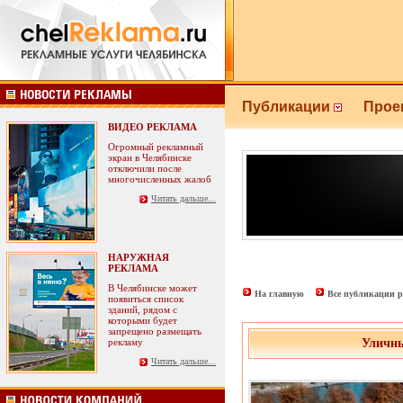
Публикации
Прое
ВИДЕО РЕКЛАМА
Огромный рекламный
экран в Челябинске
отключили после
многочисленных жалоб
Читать дальше...
НАРУЖНАЯ
РЕКЛАМА
В Челябинске может
На главную
Все публикации р
появиться список
зданий, рядом с
которыми будет
запрещено размещать
рекламу
Уличны
Читать дальше...