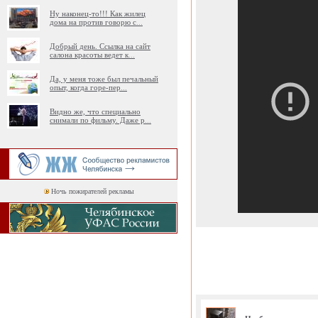
Ну наконец-то!!! Как жилец
дома на против говорю с
...
Добрый день. Ссылка на сайт
салона красоты ведет к
...
Да, у меня тоже был печальный
опыт, когда горе-пер
...
Видно же, что специально
снимали по фильму. Даже р
...
Ночь пожирателей рекламы