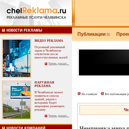
Публикации
Прое
ВИДЕО РЕКЛАМА
Огромный рекламный
экран в Челябинске
отключили после
многочисленных жалоб
Читать дальше...
НАРУЖНАЯ
РЕКЛАМА
В Челябинске может
На главную
Все публикации р
появиться список
зданий, рядом с
которыми будет
запрещено размещать
рекламу
Че
Читать дальше...
Чемпионка мира п