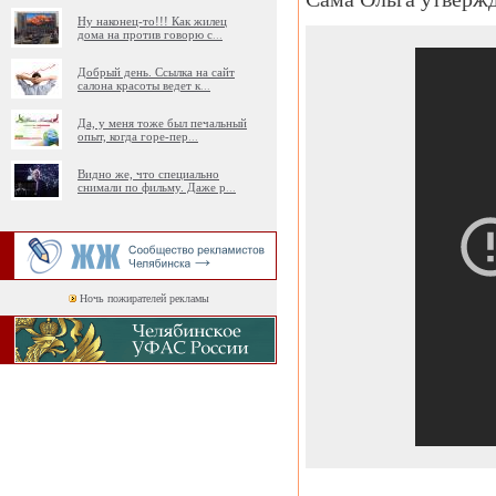
Ну наконец-то!!! Как жилец
дома на против говорю с
...
Добрый день. Ссылка на сайт
салона красоты ведет к
...
Да, у меня тоже был печальный
опыт, когда горе-пер
...
Видно же, что специально
снимали по фильму. Даже р
...
Ночь пожирателей рекламы