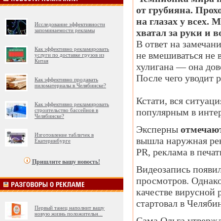
от грубияна. Прох
на глазах у всех.
Исследование эффективности
запоминаемости рекламы
хватал за руки и в
В ответ на замечан
Как эффективно рекламировать
не вмешиваться не 
услуги по доставке грузов из
Китая
хулигана — она дов
После чего уводит 
Как эффективно продавать
пиломатериалы в Челябинске?
Кстати, вся ситуаци
Как эффективно рекламировать
популярным в интерн
строительство бассейнов в
Челябинске?
Эксперны
отмечаю
Изготовление табличек в
вышла наружная рек
Екатеринбурге
PR, реклама в печа
Пришлите вашу новость!
Видеозапись появил
просмотров. Однако
качестве вирусной 
стартовал в Челябин
Первый танец наполнит вашу
новую жизнь положительн
...
Сама Ольга утвержд