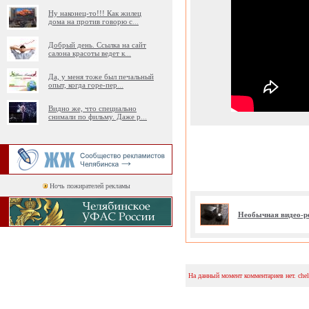
Ну наконец-то!!! Как жилец
дома на против говорю с
...
Добрый день. Ссылка на сайт
салона красоты ведет к
...
Да, у меня тоже был печальный
опыт, когда горе-пер
...
Видно же, что специально
снимали по фильму. Даже р
...
Ночь пожирателей рекламы
Необычная видео-р
На данный момент комментариев нет. che