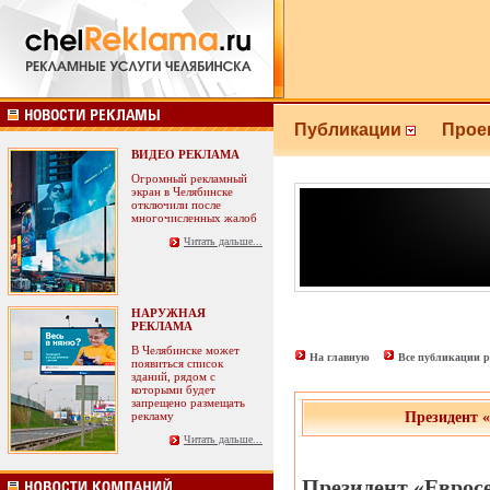
Публикации
Прое
ВИДЕО РЕКЛАМА
Огромный рекламный
экран в Челябинске
отключили после
многочисленных жалоб
Читать дальше...
НАРУЖНАЯ
РЕКЛАМА
В Челябинске может
На главную
Все публикации р
появиться список
зданий, рядом с
которыми будет
запрещено размещать
рекламу
Президент 
Читать дальше...
Президент «Еврос