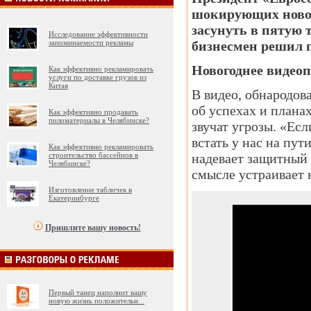
шокирующих новог
засунуть в пятую т
Исследование эффективности
запоминаемости рекламы
бизнесмен решил п
Новогоднее видеоп
Как эффективно рекламировать
услуги по доставке грузов из
Китая
В видео, обнародов
об успехах и планах
Как эффективно продавать
пиломатериалы в Челябинске?
звучат угрозы. «Ес
встать у нас на пут
Как эффективно рекламировать
строительство бассейнов в
надевает защитный 
Челябинске?
смысле устраивает 
Изготовление табличек в
Екатеринбурге
Пришлите вашу новость!
Первый танец наполнит вашу
новую жизнь положительн
...