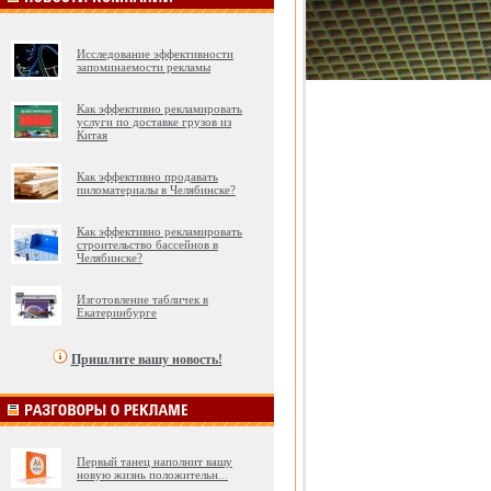
Исследование эффективности
запоминаемости рекламы
Как эффективно рекламировать
услуги по доставке грузов из
Китая
Как эффективно продавать
пиломатериалы в Челябинске?
Как эффективно рекламировать
строительство бассейнов в
Челябинске?
Изготовление табличек в
Екатеринбурге
Пришлите вашу новость!
Первый танец наполнит вашу
новую жизнь положительн
...