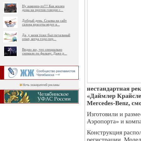
Ну наконец-то!!! Как жилец
дома на против говорю с
...
Добрый день. Ссылка на сайт
салона красоты ведет к
...
Да, у меня тоже был печальный
опыт, когда горе-пер
...
Видно же, что специально
снимали по фильму. Даже р
...
Ночь пожирателей рекламы
нестандартная ре
«Даймлер Крайсле
Mercedes-Benz, см
Изготовили и разме
Аэропорта» и комп
Конструкция распол
регистрации. Модел