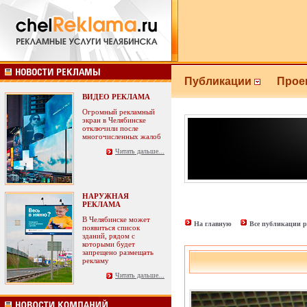
Публикации
Прое
ВИДЕО РЕКЛАМА
Огромный рекламный
экран в Челябинске
отключили после
многочисленных жалоб
Читать дальше...
НАРУЖНАЯ
РЕКЛАМА
В Челябинске может
На главную
Все публикации р
появиться список
зданий, рядом с
которыми будет
запрещено размещать
рекламу
Читать дальше...