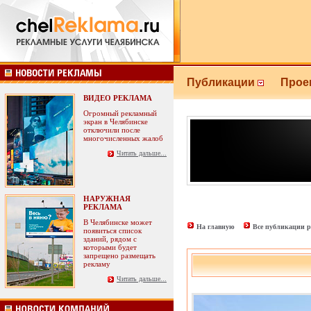
Публикации
Прое
ВИДЕО РЕКЛАМА
Огромный рекламный
экран в Челябинске
отключили после
многочисленных жалоб
Читать дальше...
НАРУЖНАЯ
РЕКЛАМА
В Челябинске может
На главную
Все публикации р
появиться список
зданий, рядом с
которыми будет
запрещено размещать
рекламу
Читать дальше...