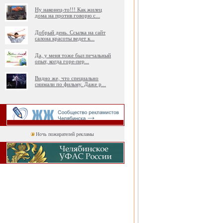
Ну наконец-то!!! Как жилец
дома на против говорю с
...
Добрый день. Ссылка на сайт
салона красоты ведет к
...
Да, у меня тоже был печальный
опыт, когда горе-пер
...
Видно же, что специально
снимали по фильму. Даже р
...
Ночь пожирателей рекламы