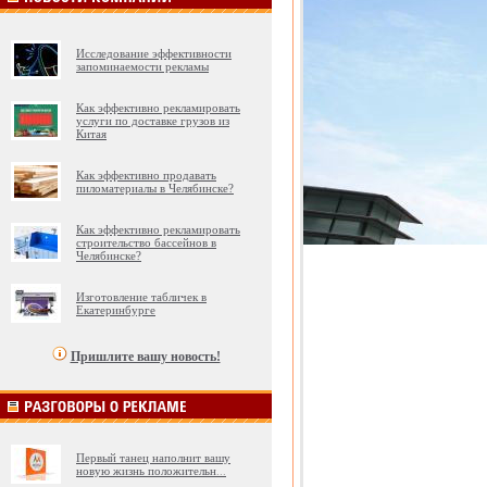
Исследование эффективности
запоминаемости рекламы
Как эффективно рекламировать
услуги по доставке грузов из
Китая
Как эффективно продавать
пиломатериалы в Челябинске?
Как эффективно рекламировать
строительство бассейнов в
Челябинске?
Изготовление табличек в
Екатеринбурге
Пришлите вашу новость!
Первый танец наполнит вашу
новую жизнь положительн
...