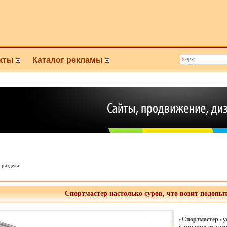
кты
Каталог рекламы
 раздела
Спортмастер настолько суров, что возит подопы
«Спортмастер» у