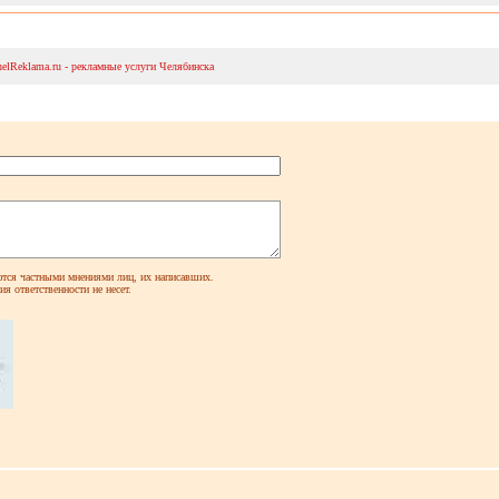
helReklama.ru - рекламные услуги Челябинска
ся частными мнениями лиц, их написавших.
я ответственности не несет.