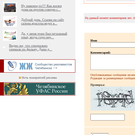
Ну наконец-то!!! Как жилец
дома на против говорю с
...
На данный момент комментариев нет. c
Добрый день. Ссылка на сайт
салона красоты ведет к
...
Да, у меня тоже был печальный
опыт, когда горе-пер
...
Имя:
Видно же, что специально
снимали по фильму. Даже р
...
Комментарий:
Опубликованные сообщения являют
Ночь пожирателей рекламы
Редакция за размещенные сообщени
Проверка: