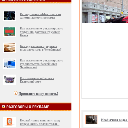
Исследование эффективности
запоминаемости рекламы
Как эффективно рекламировать
услуги по доставке грузов из
Китая
Как эффективно продавать
пиломатериалы в Челябинске?
Как эффективно рекламировать
строительство бассейнов в
Челябинске?
Изготовление табличек в
Екатеринбурге
Пришлите вашу новость!
Необычная видео-
Первый танец наполнит вашу
новую жизнь положительн
...