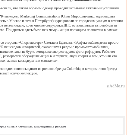
 магазинов «Спортмастер» и РА «Marketing Communications».
оясняли, что таким образом одежда проходит испытание тяжелыми условиями.
 PR-менеджер Marketing Communications Юлия Мирошниченко, одиннадцать
сть в Москве и пять в Петербурге) курсировали по городским улицам в течении
сов не возникало, хотя многие сотрудники ДПС останавливали автомобили из
ва. Придраться здесь было не к чему – акция проходила полностью в рамках
со стороны «Спортмастера» Светлана Ефанова: «Эффект наблюдается просто
 % пешеходов и водителей, оказавшихся рядом с промо-автомобилями,
нимание, многие бурно эмоционально реагируют, фотографируют. Работает
, разгорается обсуждение акции в интернете, люди спорят о том, кто или что
нах: живые каскадеры или манекены».
тво вдохновилось одним из роликов бренда Columbia, в котором лицо бренда
тывает новую коллекцию.
AdMe.ru
рка самых смешных запрещенных реклам