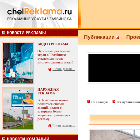
Публикации
Прое
ВИДЕО РЕКЛАМА
Огромный рекламный
экран в Челябинске
отключили после
многочисленных жалоб
Читать дальше...
НАРУЖНАЯ
РЕКЛАМА
В Челябинске может
На главную
Все публикации
появиться список
зданий, рядом с
которыми будет
запрещено размещать
рекламу
Читать дальше...