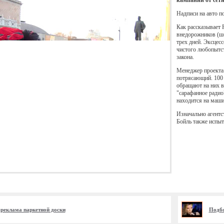
кампании от сети
Надписи на авто п
Как рассказывает
внедорожников (ше
трех дней. Эксцес
чистого любопытст
закона.
Менеджер проекта 
потрясающий. 100
обращают на них в
"сарафанное радио"
находится на маши
Изначально агентс
Бойль также испы
реклама паркетной доски
Подбо