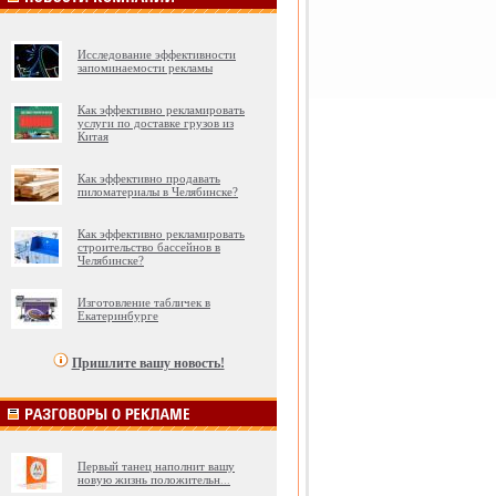
Исследование эффективности
запоминаемости рекламы
Как эффективно рекламировать
услуги по доставке грузов из
Китая
Как эффективно продавать
пиломатериалы в Челябинске?
Как эффективно рекламировать
строительство бассейнов в
Челябинске?
Изготовление табличек в
Екатеринбурге
Пришлите вашу новость!
Первый танец наполнит вашу
новую жизнь положительн
...