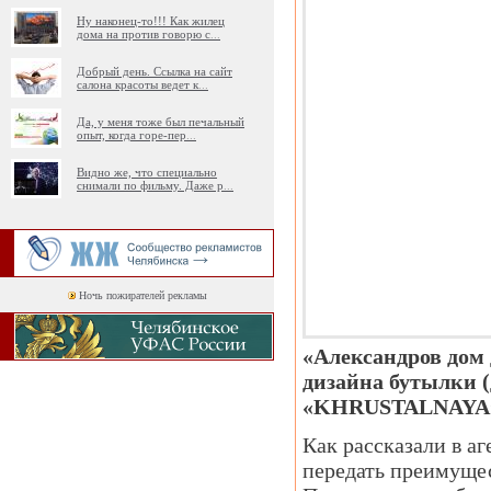
Ну наконец-то!!! Как жилец
дома на против говорю с
...
Добрый день. Ссылка на сайт
салона красоты ведет к
...
Да, у меня тоже был печальный
опыт, когда горе-пер
...
Видно же, что специально
снимали по фильму. Даже р
...
Ночь пожирателей рекламы
«Александров дом
дизайна бутылки (
«KHRUSTALNAYA
Как рассказали в а
передать преимущес