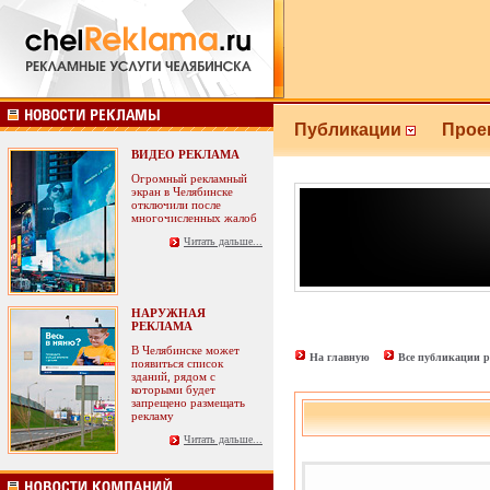
Публикации
Прое
ВИДЕО РЕКЛАМА
Огромный рекламный
экран в Челябинске
отключили после
многочисленных жалоб
Читать дальше...
НАРУЖНАЯ
РЕКЛАМА
В Челябинске может
На главную
Все публикации р
появиться список
зданий, рядом с
которыми будет
запрещено размещать
рекламу
Читать дальше...