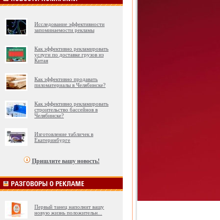
Исследование эффективности
запоминаемости рекламы
Как эффективно рекламировать
услуги по доставке грузов из
Китая
Как эффективно продавать
пиломатериалы в Челябинске?
Как эффективно рекламировать
строительство бассейнов в
Челябинске?
Изготовление табличек в
Екатеринбурге
Пришлите вашу новость!
Первый танец наполнит вашу
новую жизнь положительн
...