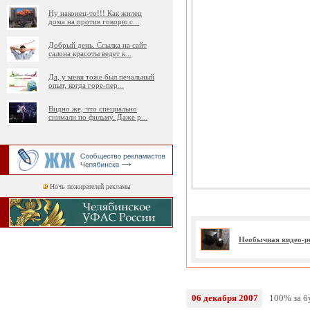
Ну наконец-то!!! Как жилец
дома на против говорю с
...
Добрый день. Ссылка на сайт
салона красоты ведет к
...
Да, у меня тоже был печальный
опыт, когда горе-пер
...
Видно же, что специально
снимали по фильму. Даже р
...
Ночь пожирателей рекламы
Необычная видео-р
06 декабря 2007
100% за б