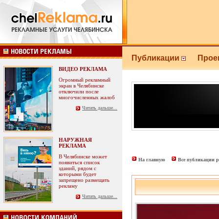
Публикации
Прое
ВИДЕО РЕКЛАМА
Огромный рекламный
экран в Челябинске
отключили после
многочисленных жалоб
Читать дальше...
НАРУЖНАЯ
РЕКЛАМА
В Челябинске может
На главную
Все публикации р
появиться список
зданий, рядом с
которыми будет
запрещено размещать
рекламу
Читать дальше...