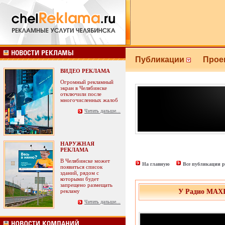
Публикации
Прое
ВИДЕО РЕКЛАМА
Огромный рекламный
экран в Челябинске
отключили после
многочисленных жалоб
Читать дальше...
НАРУЖНАЯ
РЕКЛАМА
В Челябинске может
На главную
Все публикации р
появиться список
зданий, рядом с
которыми будет
запрещено размещать
рекламу
У Радио MAXI
Читать дальше...