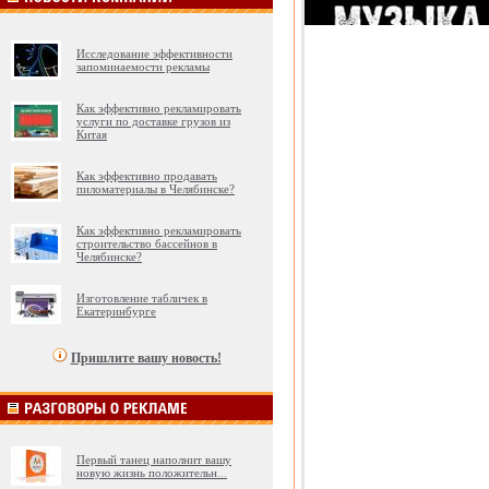
Исследование эффективности
запоминаемости рекламы
Как эффективно рекламировать
услуги по доставке грузов из
Китая
Как эффективно продавать
пиломатериалы в Челябинске?
Как эффективно рекламировать
строительство бассейнов в
Челябинске?
Изготовление табличек в
Екатеринбурге
Пришлите вашу новость!
Первый танец наполнит вашу
новую жизнь положительн
...