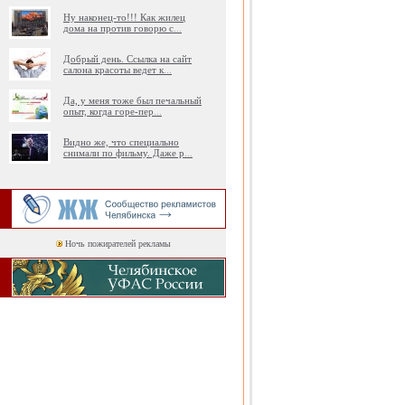
Ну наконец-то!!! Как жилец
дома на против говорю с
...
Добрый день. Ссылка на сайт
салона красоты ведет к
...
Да, у меня тоже был печальный
опыт, когда горе-пер
...
Видно же, что специально
снимали по фильму. Даже р
...
Ночь пожирателей рекламы