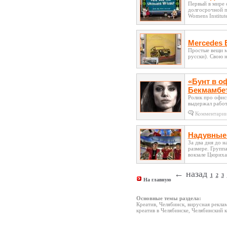
Первый в мире 
долгосрочной п
Womens Institute
Mercedes 
Простые вещи м
русски). Свою 
«Бунт в о
Бекмамбе
Ролик про офис
выдержал работы
Комментари
Надувные
За два дня до 
размере. Групп
вокзале Цюриха.
← назад
1
2
3
На главную
Основные темы раздела:
Креатив, Челябинск, вирусная реклам
креатив в Челябинске, Челябинский 