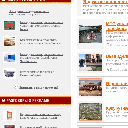
Яндекс не оставляет
Есть вопросы? Это очень здоров
видите - просто иллюстрации к
Исследование эффективности
просто погадать на вопросах и о
запоминаемости рекламы
Как эффективно рекламировать
МТС устан
услуги по доставке грузов из
телефона
Китая
МТС открыл в а
информацию об 
зарядить батаре
Как эффективно продавать
пиломатериалы в Челябинске?
Комментари
Как эффективно рекламировать
Вы видел
строительство бассейнов в
Для игры "Мален
Челябинске?
превышала 50 см
Комментари
Изготовление табличек в
Екатеринбурге
В дни ол
Пришлите вашу новость!
Печатной рекла
лучших...
Кукурузна
Крупнейшая сет
Первый танец наполнит вашу
сейчас McDonal
новую жизнь положительн
...
Ну наконец-то!!! Как жилец