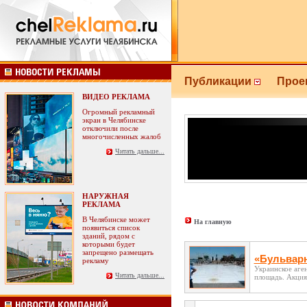
Публикации
Прое
ВИДЕО РЕКЛАМА
Огромный рекламный
экран в Челябинске
отключили после
многочисленных жалоб
Читать дальше...
НАРУЖНАЯ
РЕКЛАМА
В Челябинске может
На главную
появиться список
зданий, рядом с
которыми будет
запрещено размещать
«Бульварн
рекламу
Украинское аген
Читать дальше...
площадь. Акция