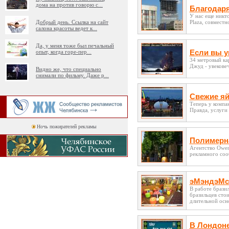
дома на против говорю с
...
Благодаря
У нас еще никт
Добрый день. Ссылка на сайт
Plaza, совместн
салона красоты ведет к
...
Да, у меня тоже был печальный
Если вы у
опыт, когда горе-пер
...
34 метровый ка
Джуд - увекове
Видно же, что специально
снимали по фильму. Даже р
...
Свежие яй
Теперь у компа
Правда, услуги
Ночь пожирателей рекламы
Полимерна
Агентство Owen
рекламного соо
эМэндэМс
В работе брази
бразильцев сто
длительной осно
В Лондоне